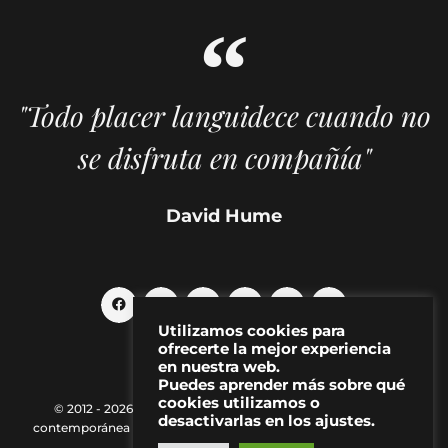
"Todo placer languidece cuando no
se disfruta en compañía"
David Hume
Utilizamos cookies para
ofrecerte la mejor experiencia
en nuestra web.
Puedes aprender más sobre qué
cookies utilizamos o
© 2012 - 2026 MAKMA | Revista de artes visuales y cultura
desactivarlas en los ajustes.
contemporánea |
Política de Privacidad
|
Aviso Legal
|
Contacto