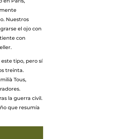
 en París,
almente
mo. Nuestros
grarse el ojo con
tiente con
ller.
este tipo, pero sí
s treinta.
milià Tous,
radores.
s la guerra civil.
eño que resumía