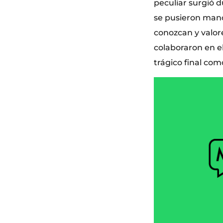
peculiar surgió 
se pusieron mano
conozcan y valore
colaboraron en el
trágico final como