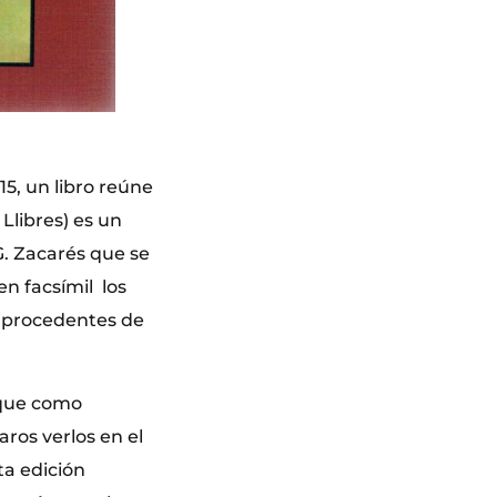
5, un libro reúne
Llibres) es un
 G. Zacarés que se
n facsímil los
, procedentes de
rque como
aros verlos en el
ta edición