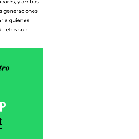
acarés, y ambos
as generaciones
ar a quienes
de ellos con