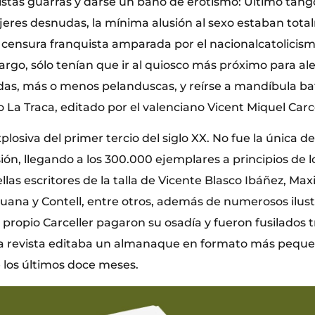
istas guarras y darse un baño de erotismo: Último tango
res desnudas, la mínima alusión al sexo estaban tot
a censura franquista amparada por el nacionalcatolicis
rgo, sólo tenían que ir al quiosco más próximo para ale
as, más o menos pelanduscas, y reírse a mandíbula ba
La Traca, editado por el valenciano Vicent Miquel Carce
losiva del primer tercio del siglo XX. No fue la única de 
ión, llegando a los 300.000 ejemplares a principios de lo
las escritores de la talla de Vicente Blasco Ibáñez, Maxi
ana y Contell, entre otros, además de numerosos ilust
propio Carceller pagaron su osadía y fueron fusilados tra
 la revista editaba un almanaque en formato más pequ
e los últimos doce meses.