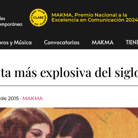
MAKMA, Premio Nacional a la
Excelencia en Comunicación 202
bros y Música
Convocatorias
MAKMA
TIEN
sta más explosiva del sigl
de 2015 ·
MAKMA