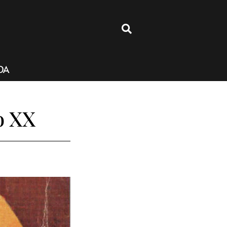
4
DA
o XX