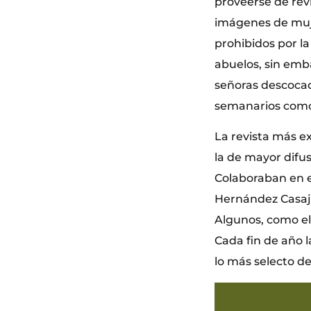
proveerse de rev
imágenes de muje
prohibidos por l
abuelos, sin emba
señoras descocad
semanarios como 
La revista más exp
la de mayor difus
Colaboraban en el
Hernández Casaju
Algunos, como el 
Cada fin de año
lo más selecto d