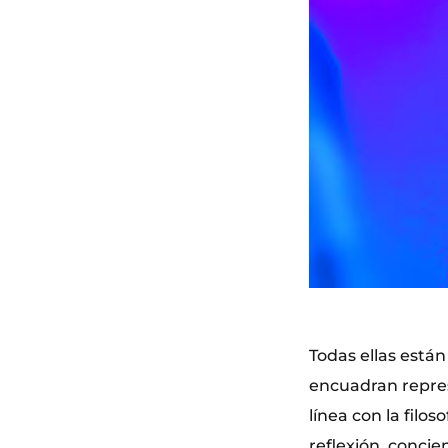
Todas ellas están
encuadran represe
línea con la fil
reflexión, conci