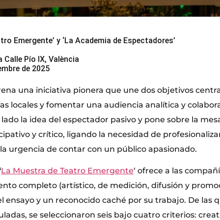
atro Emergente’ y ‘La Academia de Espectadores’
 Calle Pío IX, València
iembre de 2025
ena una iniciativa pionera que une dos objetivos centra
s locales y fomentar una audiencia analítica y colabora
 lado la idea del espectador pasivo y pone sobre la mes
ipativo y crítico, ligando la necesidad de profesionaliz
a urgencia de contar con un público apasionado.
‘
La Muestra de Teatro Emergente
‘ ofrece a las compañ
o completo (artístico, de medición, difusión y promo
el ensayo y un reconocido caché por su trabajo. De las
ladas, se seleccionaron seis bajo cuatro criterios: creat