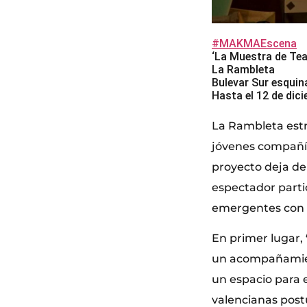
#MAKMAEscena
‘La Muestra de Te
La Rambleta
Bulevar Sur esquina
Hasta el 12 de dic
La Rambleta estr
jóvenes compañía
proyecto deja de
espectador partic
emergentes con l
En primer lugar,
un acompañamient
un espacio para 
valencianas postu