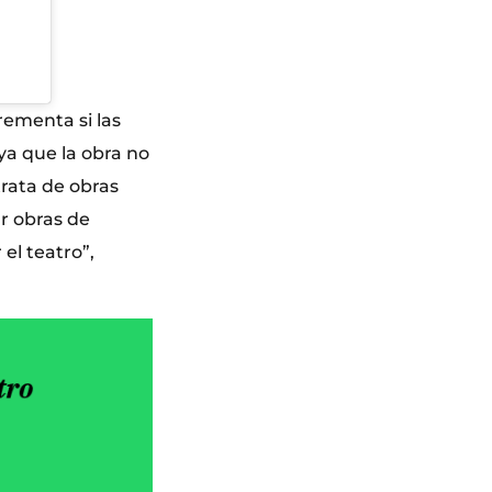
crementa si las
ya que la obra no
trata de obras
r obras de
el teatro”,