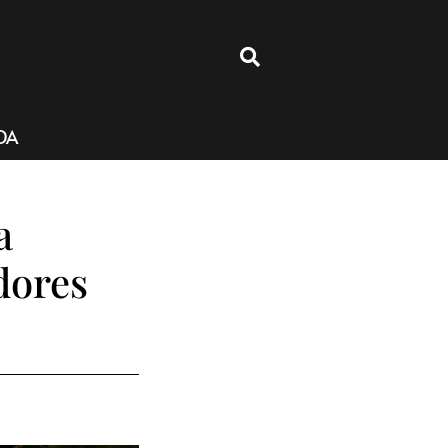
4
DA
a
dores