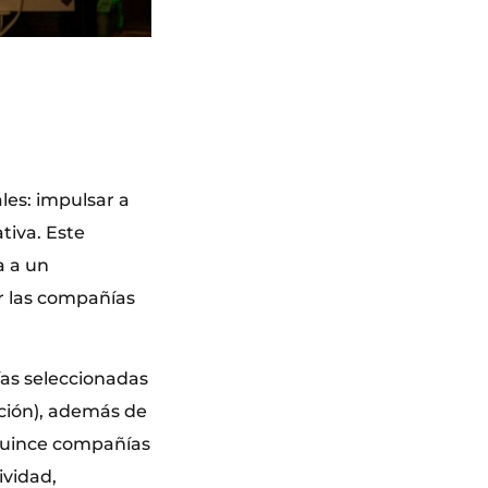
les: impulsar a
tiva. Este
a a un
ar las compañías
ías seleccionadas
ción), además de
 quince compañías
ividad,