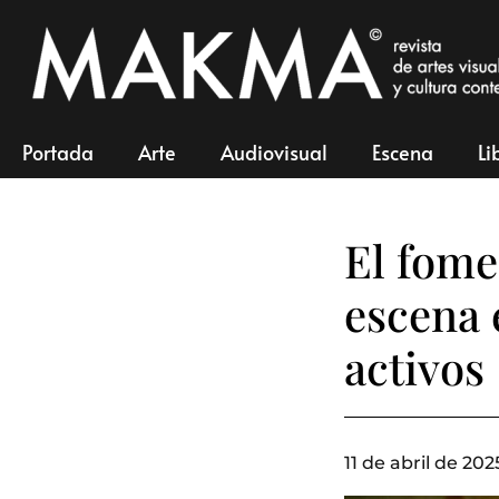
Portada
Arte
Audiovisual
Escena
Li
El fome
escena 
activos
11 de abril de 202