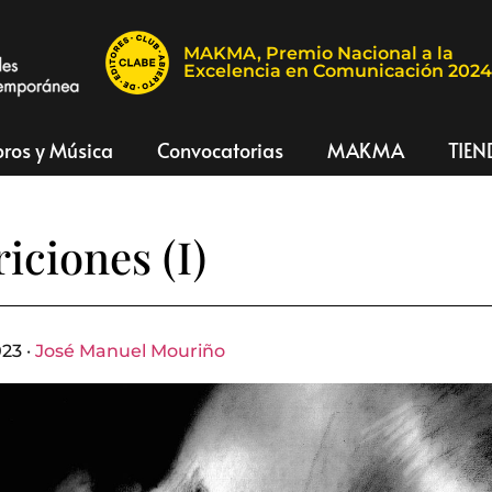
MAKMA, Premio Nacional a la
Excelencia en Comunicación 202
bros y Música
Convocatorias
MAKMA
TIEN
iciones (I)
23 ·
José Manuel Mouriño