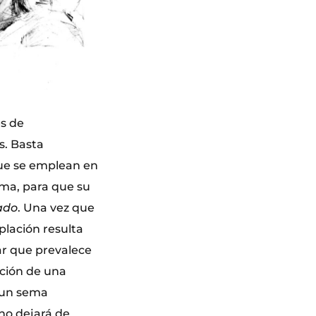
es de
s. Basta
 que se emplean en
oma, para que su
ado
. Una vez que
plación resulta
ar que prevalece
rición de una
 un sema
no dejará de