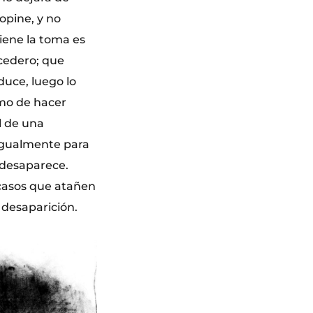
opine, y no
tiene la toma es
edero; que
duce, luego lo
emo de hacer
l de una
 igualmente para
e desaparece.
 casos que atañen
 desaparición.