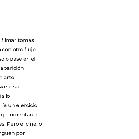
a filmar tomas
 con otro flujo
olo pase en el
saparición
n arte
varía su
ía lo
ría un ejercicio
o experimentado
. Pero el cine, o
inguen por