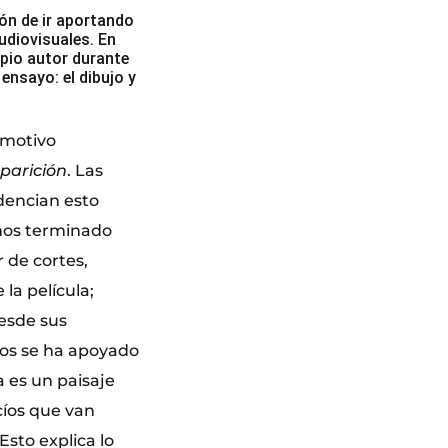
ión de ir aportando
udiovisuales. En
opio autor durante
ensayo: el dibujo y
e motivo
parición
. Las
dencian esto
mos terminado
r de cortes,
la película;
esde sus
cos se ha apoyado
a es un paisaje
cíos que van
Esto explica lo