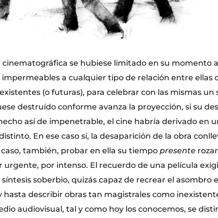
ón cinematográfica se hubiese limitado en su momento 
, impermeables a cualquier tipo de relación entre ellas o
istentes (o futuras), para celebrar con las mismas un s
uese destruído conforme avanza la proyección, si su de
hecho así de impenetrable, el cine habría derivado en u
tinto. En ese caso sí, la desaparición de la obra conlle
e caso, también, probar en ella su tiempo
presente
rozar
 urgente, por intenso. El recuerdo de una película exigi
 síntesis soberbio, quizás capaz de recrear el asombr
hasta describir obras tan magistrales como inexistentes
edio audiovisual, tal y como hoy los conocemos, se dist