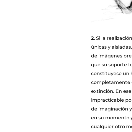
2.
Si la realizaci
únicas y aisladas
de imágenes preex
que su soporte f
constituyese un 
completamente dis
extinción. En es
impracticable por
de imaginación y
en su momento y 
cualquier otro m