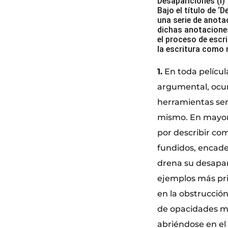
Desapariciones (I)
Bajo el título de ‘
una serie de anota
dichas anotaciones
el proceso de escr
la escritura como
1.
En toda pelícu
argumental, ocur
herramientas sem
mismo. En mayor 
por describir com
fundidos, encade
drena su desapar
ejemplos más pri
en la obstrucción
de opacidades mi
abriéndose en el 