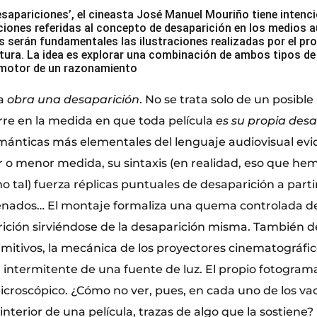
Desapariciones’, el cineasta José Manuel Mouriño tiene intenc
ciones referidas al concepto de desaparición en los medios a
 serán fundamentales las ilustraciones realizadas por el pr
itura. La idea es explorar una combinación de ambos tipos de 
 motor de un razonamiento
la
obra una desaparición
. No se trata solo de un posibl
re en la medida en que toda película
es su propia desa
ánticas más elementales del lenguaje audiovisual evi
o menor medida, su sintaxis (en realidad, eso que he
o tal) fuerza réplicas puntuales de desaparición a parti
nados… El montaje formaliza una quema controlada de 
ición sirviéndose de la desaparición misma. También d
mitivos, la mecánica de los proyectores cinematográfi
 intermitente de una fuente de luz. El propio fotogram
croscópico. ¿Cómo no ver, pues, en cada uno de los va
interior de una película, trazas de algo que la sostiene? 