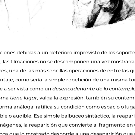
iones debidas a un deterioro imprevisto de los soport
 las filmaciones no se descomponen una vez mostrada
ces, una de las más sencillas operaciones de entre las
ntaje, como sería la simple repetición de una misma t
e a ser vista como un
desencadenante de lo contempl
 toma
tiene lugar
, valga la expresión, también su contem
ma análoga: ratifica su condición como espacio o lug
sible o audible. Ese simple balbuceo sintáctico, la reapa
mágenes, la reaparición que convierte al fragmento en
voca que lo mostrado desborde a una desaparición que 