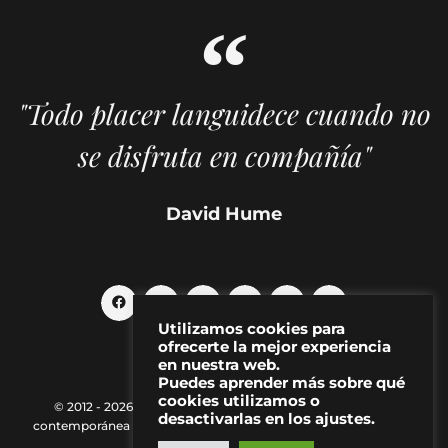
"Todo placer languidece cuando no
se disfruta en compañía"
David Hume
Utilizamos cookies para
ofrecerte la mejor experiencia
en nuestra web.
Puedes aprender más sobre qué
cookies utilizamos o
© 2012 - 2026 MAKMA | Revista de artes visuales y cultura
desactivarlas en los ajustes.
contemporánea |
Política de Privacidad
|
Aviso Legal
|
Contacto