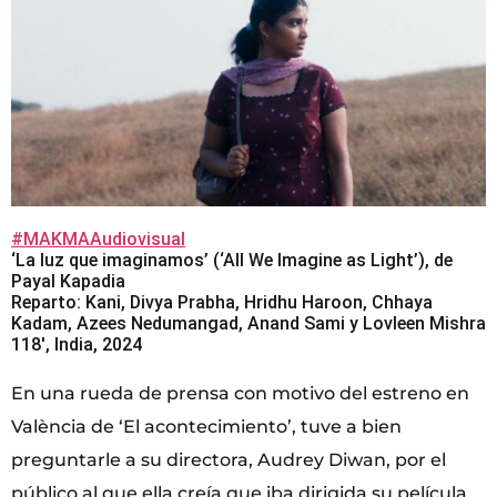
#MAKMAAudiovisual
‘La luz que imaginamos’ (‘All We Imagine as Light’), de
Payal Kapadia
Reparto: Kani, Divya Prabha, Hridhu Haroon, Chhaya
Kadam, Azees Nedumangad, Anand Sami y Lovleen Mishra
118′, India, 2024
En una rueda de prensa con motivo del estreno en
València de ‘El acontecimiento’, tuve a bien
preguntarle a su directora, Audrey Diwan, por el
público al que ella creía que iba dirigida su película.