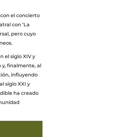
con el concierto
tral con ‘La
rsal, pero cuyo
neos.
el siglo XIV y
 y, finalmente, al
ción, influyendo
l siglo XXI y
dible ha creado
omunidad