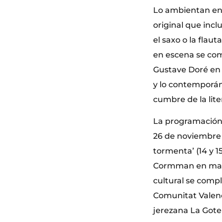
Lo ambientan en 
original que inc
el saxo o la flau
en escena se com
Gustave Doré en e
y lo contemporán
cumbre de la lite
La programación 
26 de noviembre 
tormenta’ (14 y 
Cormman en manos
cultural se comp
Comunitat Valenci
jerezana La Gote