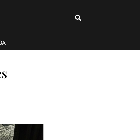
4
DA
es