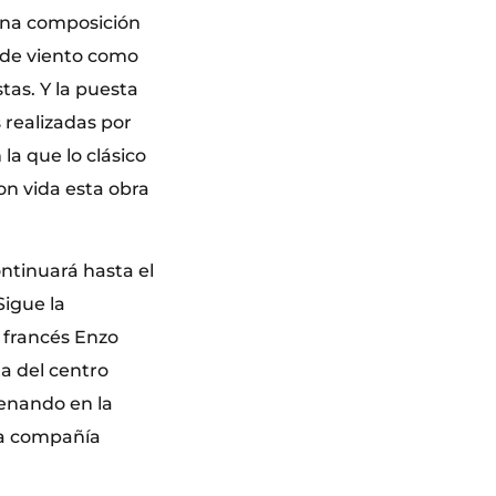
una composición
s de viento como
stas. Y la puesta
 realizadas por
la que lo clásico
n vida esta obra
ntinuará hasta el
igue la
 francés Enzo
a del centro
renando en la
 la compañía