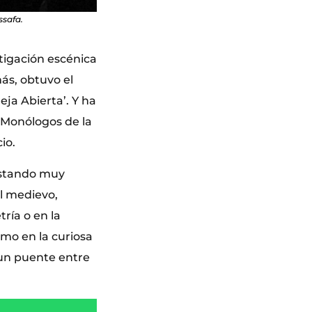
ssafa.
stigación escénica
ás, obtuvo el
ja Abierta’. Y ha
s Monólogos de la
io.
estando muy
el medievo,
ría o en la
omo en la curiosa
 un puente entre