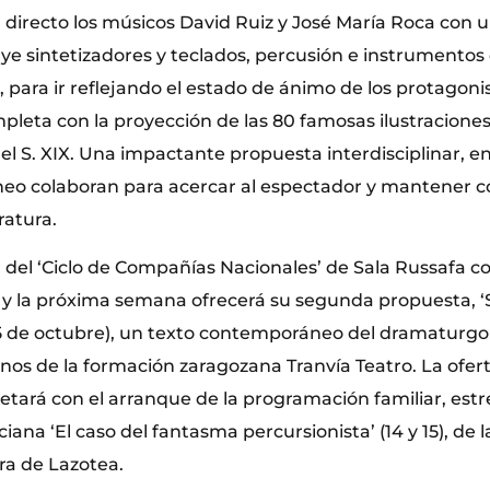
directo los músicos David Ruiz y José María Roca con 
luye sintetizadores y teclados, percusión e instrumento
ta, para ir reflejando el estado de ánimo de los protagoni
pleta con la proyección de las 80 famosas ilustraciones
l S. XIX. Una impactante propuesta interdisciplinar, en 
eo colaboran para acercar al espectador y mantener co
ratura.
del ‘Ciclo de Compañías Nacionales’ de Sala Russafa co
y la próxima semana ofrecerá su segunda propuesta, ‘S
15 de octubre), un texto contemporáneo del dramaturgo
 de la formación zaragozana Tranvía Teatro. La ofert
letará con el arranque de la programación familiar, est
ana ‘El caso del fantasma percursionista’ (14 y 15), de
ra de Lazotea.