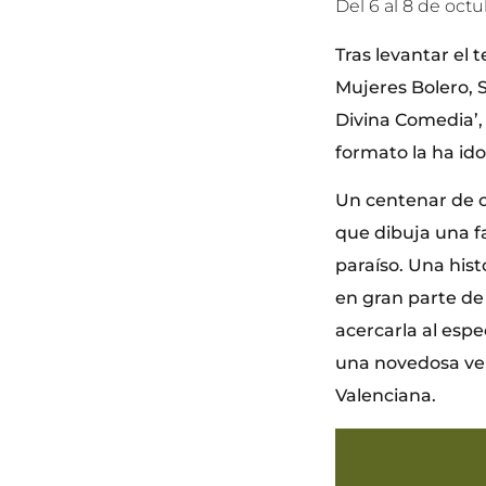
Del 6 al 8 de oct
Tras levantar el
Mujeres Bolero, 
Divina Comedia’, 
formato la ha id
Un centenar de c
que dibuja una fa
paraíso. Una hist
en gran parte de l
acercarla al esp
una novedosa ver
Valenciana.