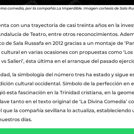
vina comedia, por la compañía La Imperdible. Imagen cortesía de Sala Ru
ta con una trayectoria de casi treinta años en la inve
Andalucía de Teatro, entre otros reconocimientos. Adem
o de Sala Russafa en 2012 gracias a un montaje de ‘Pare
o cultural en varias ocasiones con propuestas como ‘Lo
vs Salieri’, ésta última en el arranque del pasado ejercic
dad, la simbología del número tres ha estado y sigue 
dición cultural occidental. Símbolo de la perfección en 
ó esta fascinación en la Trinidad cristiana, en la geomet
clave tanto en el texto original de ‘La Divina Comedia’ c
l que la compañía sevillana lo actualiza, estableciendo
nuestros días.