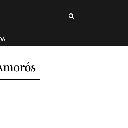
4
DA
 Amorós