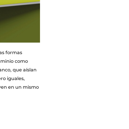
las formas
aluminio como
anco, que aíslan
ro iguales,
viven en un mismo