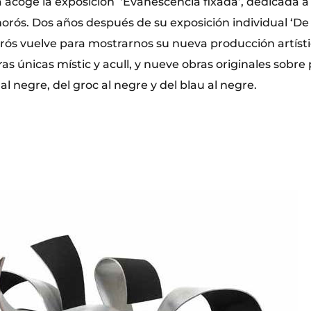
 acoge la exposición ‘Evanescència fixada’, dedicada a 
morós. Dos años después de su exposición individual ‘De
rós vuelve para mostrarnos su nueva producción artístic
ras únicas místic y acull, y nueve obras originales sobre 
al negre, del groc al negre y del blau al negre.