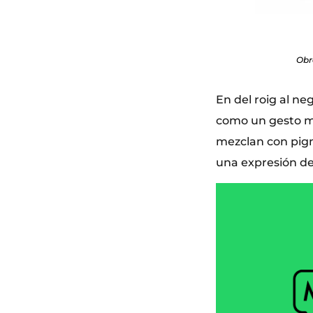
Obr
En del roig al ne
como un gesto más
mezclan con pigm
una expresión del