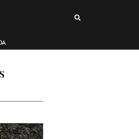
4
DA
s