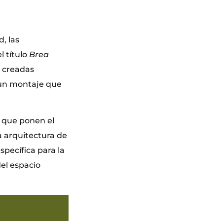
, las
l título
Brea
 creadas
 un montaje que
s que ponen el
a arquitectura de
specífica para la
del espacio