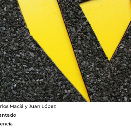
arlos Maciá y Juan López
lantado
lencia