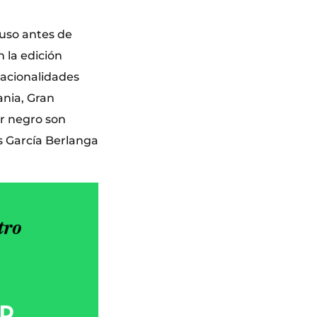
luso antes de
 la edición
nacionalidades
ania, Gran
r negro son
s García Berlanga