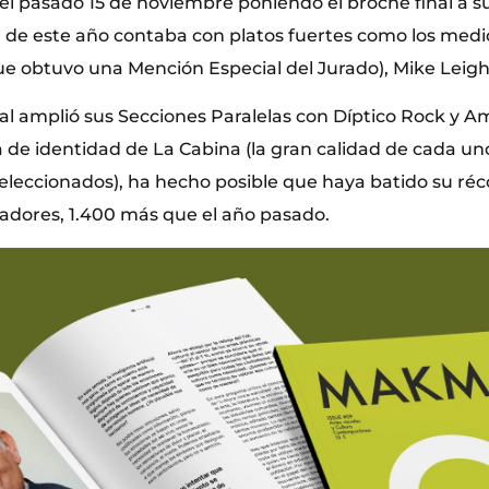
el pasado 15 de noviembre poniendo el broche final a su
de este año contaba con platos fuertes como los med
e obtuvo una Mención Especial del Jurado), Mike Leigh 
val amplió sus Secciones Paralelas con Díptico Rock y 
 de identidad de La Cabina (la gran calidad de cada uno
leccionados), ha hecho posible que haya batido su réc
adores, 1.400 más que el año pasado.