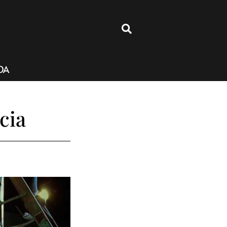
4
DA
cia