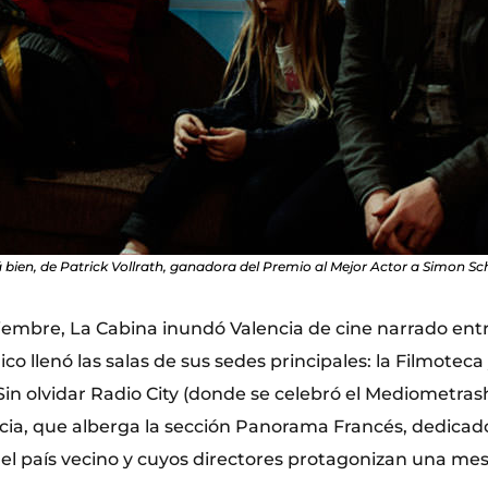
bien, de Patrick Vollrath, ganadora del Premio al Mejor Actor a Simon Sc
viembre, La Cabina inundó Valencia de cine narrado ent
ico llenó las salas de sus sedes principales: la Filmoteca
Sin olvidar Radio City (donde se celebró el Mediometrash)
cia, que alberga la sección Panorama Francés, dedicado
l país vecino y cuyos directores protagonizan una me