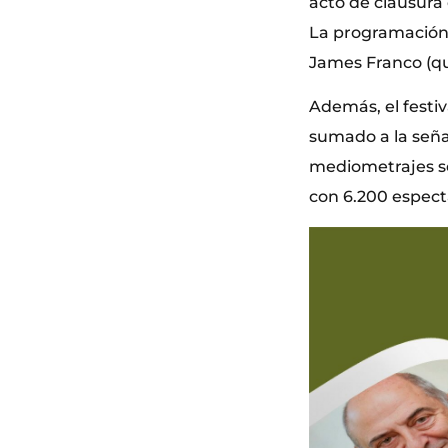
acto de clausura 
La programación 
James Franco (qu
Además, el festi
sumado a la seña
mediometrajes se
con 6.200 espect