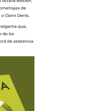
 octava edición.
iometrajes de
o Claire Denis.
Amalgama que,
 de los
ord de asistencia