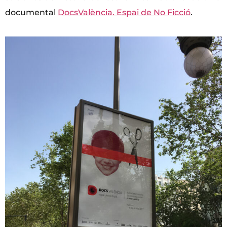
documental
DocsValència. Espai de No Ficció
.