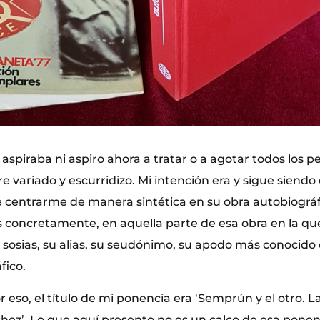
aspiraba ni aspiro ahora a tratar o a agotar todos los pe
 variado y escurridizo. Mi intención era y sigue siendo 
de centrarme de manera sintética en su obra autobiográf
s concretamente, en aquella parte de esa obra en la qu
sosias, su alias, su seudónimo, su apodo más conocido 
fico.
eso, el título de mi ponencia era ‘Semprún y el otro. L
hez’. Lo que aquí presento no es un calco de esa ponenc