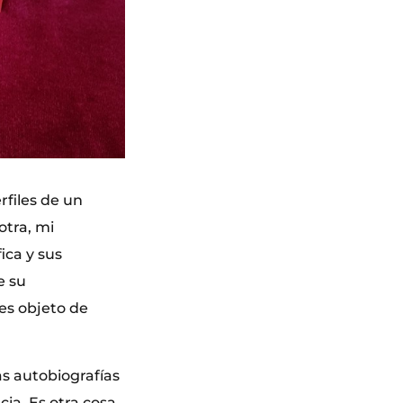
rfiles de un
otra, mi
ica y sus
e su
es objeto de
as autobiografías
ia. Es otra cosa