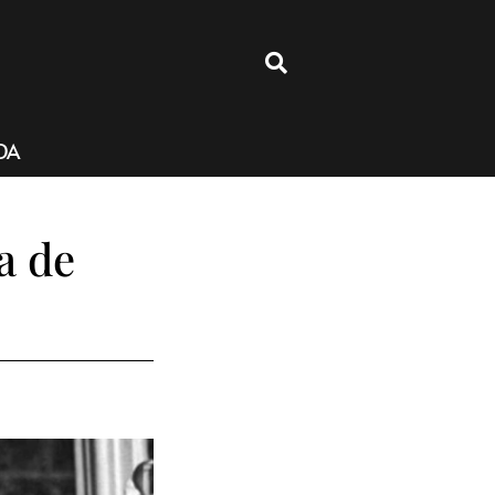
4
DA
a de