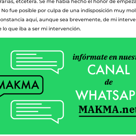
terarias, etcétera. Se me había hecho el honor de empez
 No fue posible por culpa de una indisposición muy mole
onstancia aquí, aunque sea brevemente, de mi interven
e lo que iba a ser mi intervención.