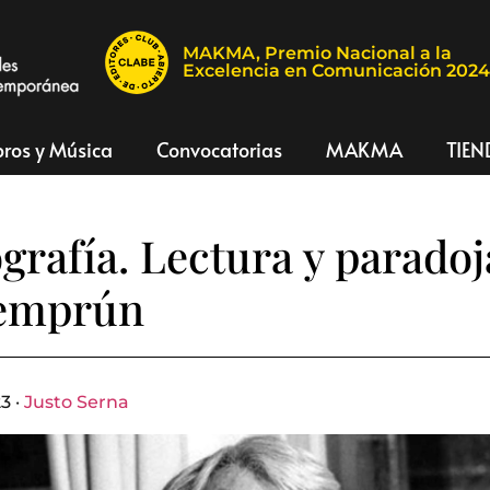
MAKMA, Premio Nacional a la
Excelencia en Comunicación 202
bros y Música
Convocatorias
MAKMA
TIEN
grafía. Lectura y paradoj
Semprún
3 ·
Justo Serna