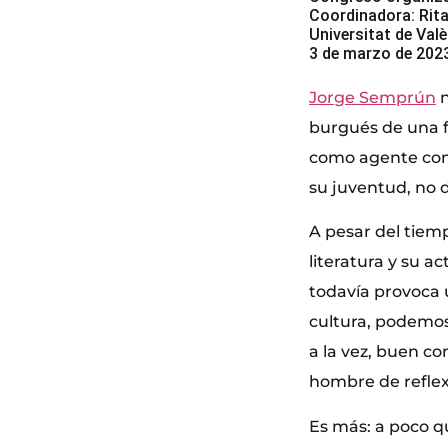
Coordinadora: Rita
Universitat de Val
3 de marzo de 202
Jorge Semprún
n
burgués de una f
como agente comu
su juventud, no 
A pesar del tiem
literatura y su a
todavía provoca 
cultura, podemos
a la vez, buen c
hombre de reflex
Es más: a poco q