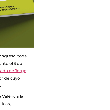
congreso, toda
nte el 3 de
gado de Jorge
or de cuyo
.
e València la
ticas,