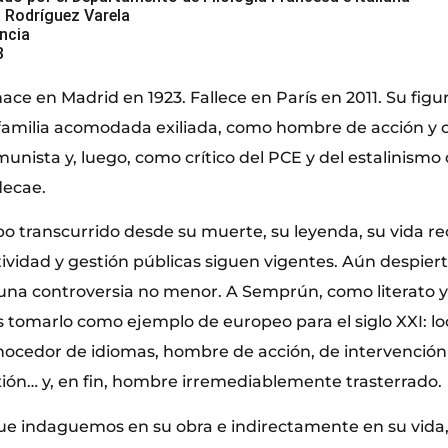
 Rodríguez Varela
ència
3
ace en Madrid en 1923. Fallece en París en 2011. Su figu
amilia acomodada exiliada, como hombre de acción y c
nista y, luego, como crítico del PCE y del estalinismo
decae.
po transcurrido desde su muerte, su leyenda, su vida re
ctividad y gestión públicas siguen vigentes. Aún despiert
una controversia no menor. A Semprún, como literato y
 tomarlo como ejemplo de europeo para el siglo XXI: lo
onocedor de idiomas, hombre de acción, de intervención 
ión… y, en fin, hombre irremediablemente trasterrado.
ue indaguemos en su obra e indirectamente en su vida