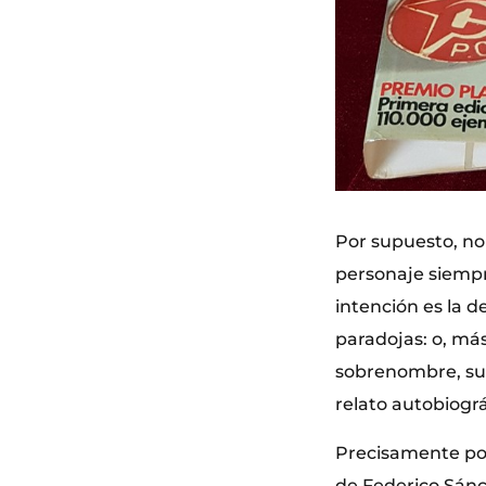
Por supuesto, no 
personaje siempre
intención es la 
paradojas: o, má
sobrenombre, su 
relato autobiográ
Precisamente por 
de Federico Sánc