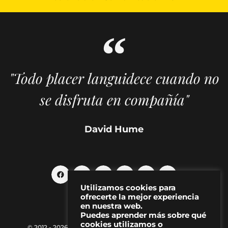
"Todo placer languidece cuando no
se disfruta en compañía"
David Hume
Utilizamos cookies para
ofrecerte la mejor experiencia
en nuestra web.
Puedes aprender más sobre qué
cookies utilizamos o
© 2012 - 2026 MAKMA | Revista de artes visuales y cultura