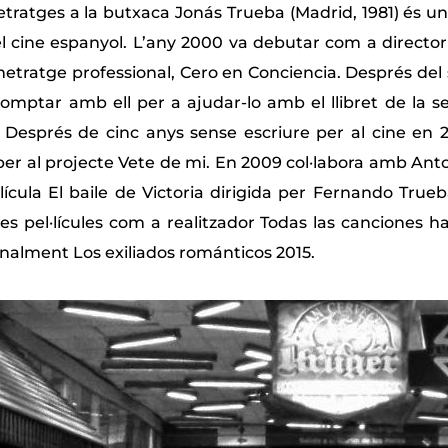
tratges a la butxaca Jonás Trueba (Madrid, 1981) és un 
l cine espanyol. L’any 2000 va debutar com a director 
etratge professional, Cero en Conciencia. Després del 
omptar amb ell per a ajudar-lo amb el llibret de la
 Després de cinc anys sense escriure per al cine en
er al projecte Vete de mi. En 2009 col·labora amb An
·lícula El baile de Victoria dirigida per Fernando Tru
ues pel·lícules com a realitzador Todas las canciones h
 finalment Los exiliados románticos 2015.