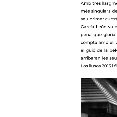
Amb tres llargme
més singulars de
seu primer curtm
García León va c
pena que gloria.
compta amb ell p
el guió de la pel
arribaran les se
Los ilusos 2013 i