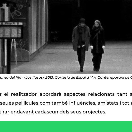
ama del film «Los Ilusos» 2013. Cortesía de Espai d´Art Contemporani de C
ler el realitzador abordarà aspectes relacionats tant 
seues pel·lícules com també influències, amistats i tot 
tirar endavant cadascun dels seus projectes.