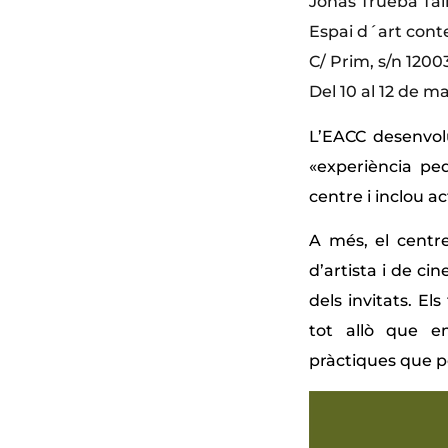
Jonás Trueba Tal
Espai d´art cont
C/ Prim, s/n 1200
Del 10 al 12 de m
L’EACC desenvolu
«experiència ped
centre i inclou a
A més, el centre
d’artista i de c
dels invitats. El
tot allò que em
pràctiques que po