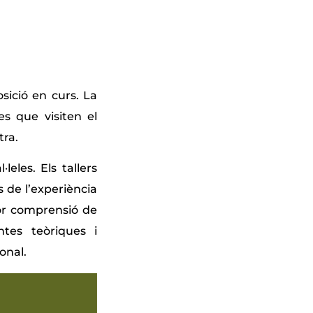
sició en curs. La
es que visiten el
tra.
eles. Els tallers
 de l’experiència
llor comprensió de
ntes teòriques i
onal.