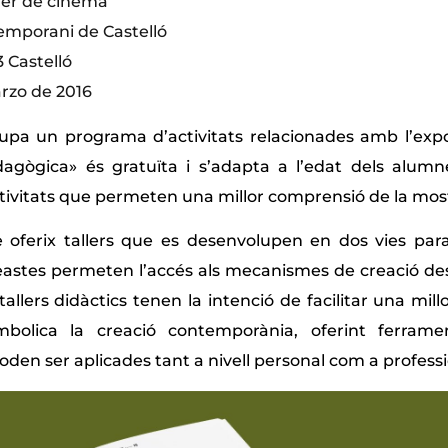
ler de cinema
emporani de Castelló
3 Castelló
arzo de 2016
pa un programa d’activitats relacionades amb l’expo
agògica» és gratuïta i s’adapta a l’edat dels alumn
ctivitats que permeten una millor comprensió de la mos
 oferix tallers que es desenvolupen en dos vies paral·l
ineastes permeten l’accés als mecanismes de creació des
s tallers didàctics tenen la intenció de facilitar una mi
bolica la creació contemporània, oferint ferrame
den ser aplicades tant a nivell personal com a professi