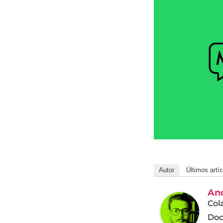
Autor
Últimos artí
And
Col
Doc