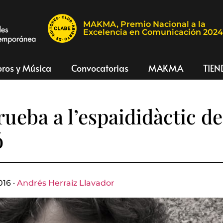
MAKMA, Premio Nacional a la
Excelencia en Comunicación 202
bros y Música
Convocatorias
MAKMA
TIEN
rueba a l’espaididàctic de
ó
016 ·
Andrés Herraiz Llavador