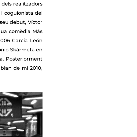
dels realitzadors
i coguionista del
seu debut, Víctor
 seua comèdia Más
 2006 García León
tonio Skármeta en
eba. Posteriorment
ablan de mi 2010,