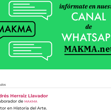
culos
rés Herraiz Llavador
aborador
de
MAKMA
tor en Historia del Arte.