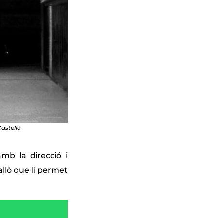
astelló
amb la direcció i
allò que li permet