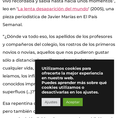
vivo recordaba y sabía hasta hacía unos momentos”,
leo en ‘
La lenta desaparición del mundo
‘ (2005), una
pieza periodística de Javier Marías en El País
Semanal.
“¿Dónde va todo eso, los apellidos de los profesores
y compañeros del colegio, los rostros de los primeros
novios o novias, aquellos que nos pudieron gustar
sólo a distancia, los millares de anécdotas de
cualquier vida, las lenguas que hablábamos y
Utilizamos cookies para
ofrecerte la mejor experiencia
leíamos, los infinitos nombres almacenados, de
en nuestra web.
Puedes aprender más sobre qué
conocidos imprescindibles y de desconocidos
cookies utilizamos o
superfluos (…)?”, añadía.
desactivarlas en los ajustes.
Ajustes
Aceptar
Esa repentina o lenta ausencia, que es de personas,
pero también de objetos y saberes atesorados en la