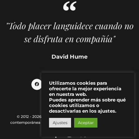
"Todo placer languidece cuando no
se disfruta en compañía"
David Hume
Utilizamos cookies para
ofrecerte la mejor experiencia
en nuestra web.
Puedes aprender más sobre qué
cookies utilizamos o
desactivarlas en los ajustes.
© 2012 - 2026 MAKMA | Revista de artes visuales y cultura
contemporánea |
Política de Privacidad
|
Aviso Legal
|
Contacto
Ajustes
Aceptar