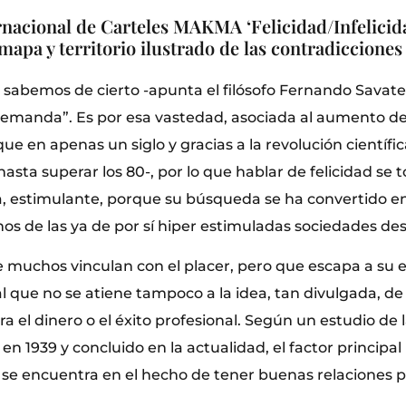
rnacional de Carteles MAKMA ‘Felicidad/Infelicid
mapa y territorio ilustrado de las contradiccion
o sabemos de cierto -apunta el filósofo Fernando Savate
emanda”. Es por esa vastedad, asociada al aumento de
ue en apenas un siglo y gracias a la revolución científ
asta superar los 80-, por lo que hablar de felicidad se 
, estimulante, porque su búsqueda se ha convertido en 
os de las ya de por sí hiper estimuladas sociedades des
e muchos vinculan con el placer, pero que escapa a su
gual que no se atiene tampoco a la idea, tan divulgada, d
ura el dinero o el éxito profesional. Según un estudio de
 en 1939 y concluido en la actualidad, el factor principal
d se encuentra en el hecho de tener buenas relaciones p