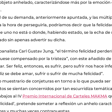
objeto anhelado, caracterizándose más por la emoción
.
 de su demanda, anteriormente apuntada, y las múltip
 la hora de perseguirla, podríamos decir que la felicid
de uno no está o donde, habiendo estado, se la echa d
do sin apenas advertir su dicha.
oanalista Carl Gustav Jung, “el término felicidad perder
 fuese compensado por la tristeza”, con este añadido d
ar. Ser feliz, entonces, es sufrir, pero sufrir nos hace infe
liz se debe amar, sufrir o sufrir de mucha felicidad”.
 muestrario de conjeturas en torno a lo que pueda ser l
os se sientan concernidos por tan escurridiza temátic
abajos al IV
Premio Internacional de Carteles MAKMA
qu
elicidad’, pretende someter a reflexión un anhelo carac
res y muchas veces contrapuestas.