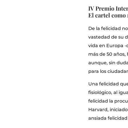
IV Premio Inte
El cartel como 
De la felicidad n
vastedad de su d
vida en Europa -q
más de 50 años, h
aunque, sin duda
para los ciudadan
Una felicidad qu
fisiológico, al i
felicidad la proc
Harvard, iniciado
ansiada felicida