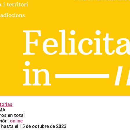
orias
KMA
ros en total
ción:
online
 hasta el 15 de octubre de 2023