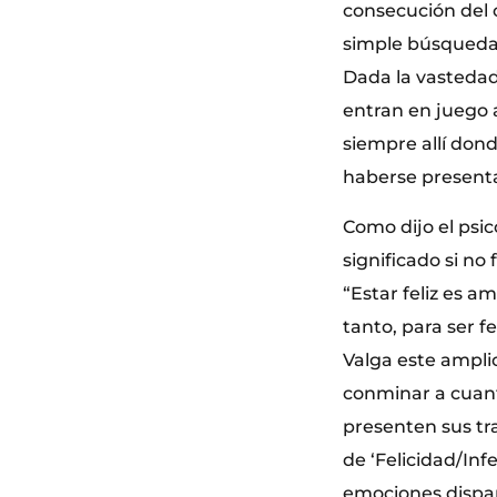
consecución del 
simple búsqueda
Dada la vastedad
entran en juego a
siempre allí don
haberse presenta
Como dijo el psic
significado si no
“Estar feliz es am
tanto, para ser fe
Valga este amplio
conminar a cuant
presenten sus tr
de ‘Felicidad/Inf
emociones dispa