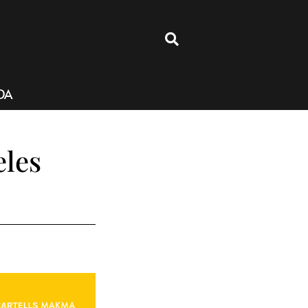
4
DA
eles