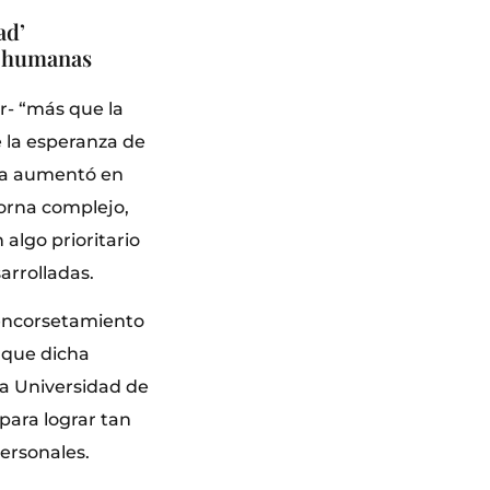
ad’
es humanas
r- “más que la
 la esperanza de
ica aumentó en
torna complejo,
algo prioritario
arrolladas.
 encorsetamiento
e que dicha
 la Universidad de
 para lograr tan
ersonales.