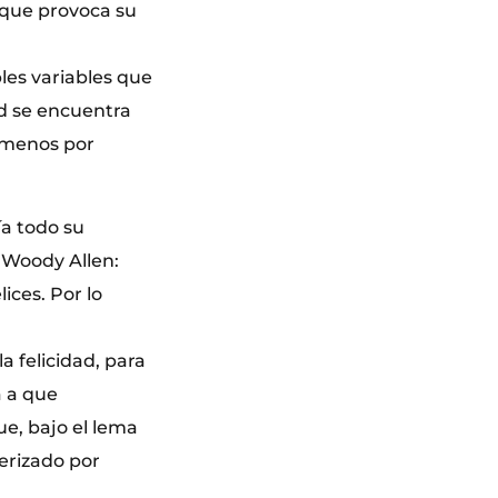
 que provoca su
les variables que
ad se encuentra
e menos por
ía todo su
e Woody Allen:
lices. Por lo
a felicidad, para
a a que
e, bajo el lema
terizado por