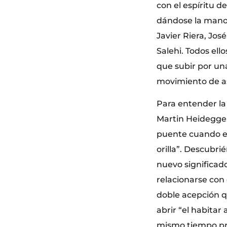
con el espíritu d
dándose la mano, 
Javier Riera, Jos
Salehi. Todos ell
que subir por un
movimiento de as
Para entender la 
Martin Heidegger 
puente cuando es
orilla”. Descubri
nuevo significado
relacionarse con 
doble acepción q
abrir “el habitar
mismo tiempo pr