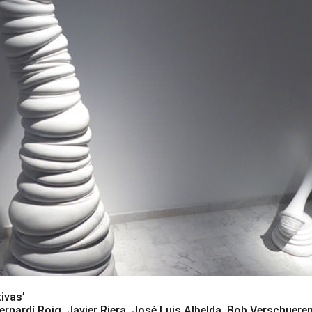
ivas’
ernardí Roig, Javier Riera, José Luis Albelda, Bob Verschuer