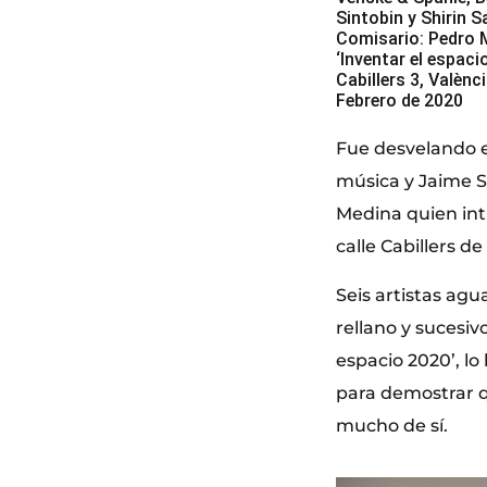
Sintobin y Shirin S
Comisario: Pedro 
‘Inventar el espaci
Cabillers 3, Valènc
Febrero de 2020
Fue desvelando el
música y Jaime Si
Medina quien intr
calle Cabillers d
Seis artistas ag
rellano y sucesiv
espacio 2020’, lo
para demostrar q
mucho de sí.