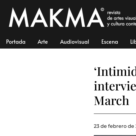
Portada
Arte
Audiovisual
Escena
Li
‘Intimid
intervi
March
23 de febrero de