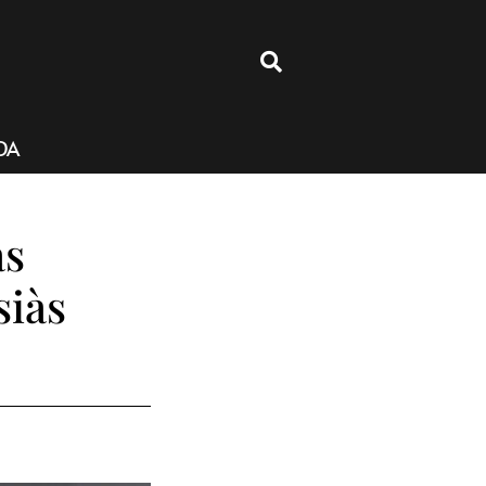
4
DA
as
siàs