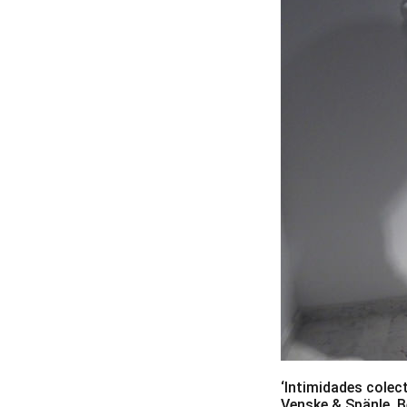
‘Intimidades colect
Venske & Spänle, B