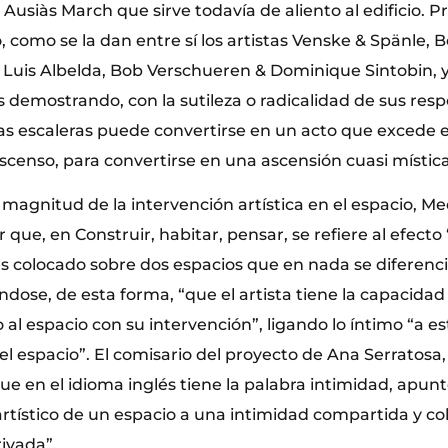
e Ausiàs March que sirve todavía de aliento al edificio. 
como se la dan entre sí los artistas Venske & Spänle, B
é Luis Albelda, Bob Verschueren & Dominique Sintobin, y 
os demostrando, con la sutileza o radicalidad de sus resp
as escaleras puede convertirse en un acto que excede el
censo, para convertirse en una ascensión cuasi mística
magnitud de la intervención artística en el espacio, Me
que, en Construir, habitar, pensar, se refiere al efecto
 colocado sobre dos espacios que en nada se diferencia
éndose, de esta forma, “que el artista tiene la capacidad 
 al espacio con su intervención”, ligando lo íntimo “a 
el espacio”. El comisario del proyecto de Ana Serratosa, 
ue en el idioma inglés tiene la palabra intimidad, apun
 artístico de un espacio a una intimidad compartida y cole
ivada”.