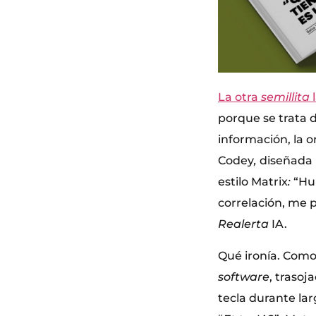
La otra
semillita
porque se trata d
información, la o
Codey
,
diseñada p
estilo Matrix
:
“Hu
correlación, me 
Realerta
IA.
Qué ironía. Como 
software
, trasoj
tecla durante la