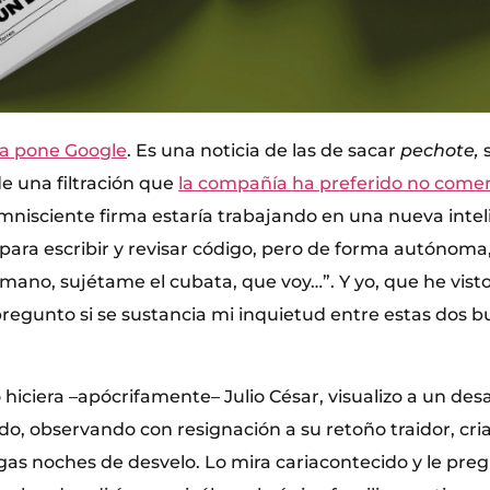
la pone Google
. Es una noticia de las de sacar
pechote,
e una filtración que
la compañía ha preferido no come
mnisciente firma estaría trabajando en una nueva intelig
ara escribir y revisar código, pero de forma autónoma, e
mano, sujétame el cubata, que voy…”. Y yo, que he visto
pregunto si se sustancia mi inquietud entre estas dos 
hiciera –apócrifamente– Julio César, visualizo a un des
ado, observando con resignación a su retoño traidor, cri
rgas noches de desvelo. Lo mira cariacontecido y le pre