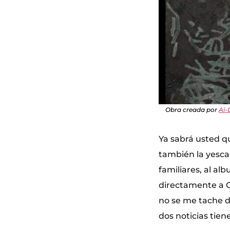
Obra creada por
Ai-
Ya sabrá usted qu
también la yesca 
familiares, al a
directamente a C
no se me tache 
dos noticias tien