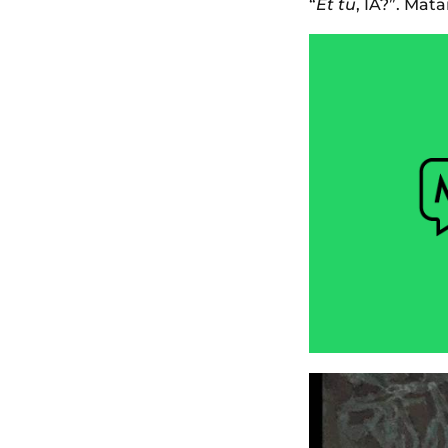
“
Et tu
, IA?”.
Matar