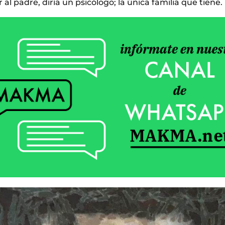
 al padre, diría un psicólogo; la única familia que tiene.