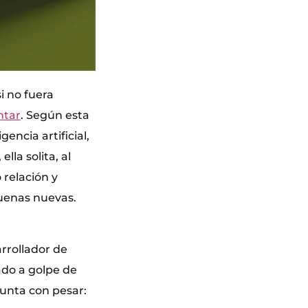
si no fuera
ntar
. Según esta
encia artificial,
lla solita, al
 relación y
buenas nuevas.
arrollador de
ado a golpe de
gunta con pesar: