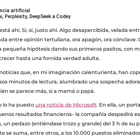
cia artificial
, Perplexity, DeepSeek a Codey
está ahí. Sí, sí, justo ahí. Algo desapercibida, velada en
a entre opinión tertuliana, ora apagón, ora cónclave. C
una pequeña hipótesis dando sus primeros pasitos, con 
 crecer hasta una fornida verdad adulta.
noticias que, en mi imaginación calenturienta, han copu
os minutos de lectura, alumbrado una sospecha adorab
ién se parece más, si a mamá o papá.
o lo ha puesto
una noticia de Microsoft
. En ella, un por
buenos resultados financieros– la compañía despedirá e
 un pedazo (entiéndase trozo y grande) del 3 % de su pl
te se suma, entre otros, a los 10.000 puestos eliminado