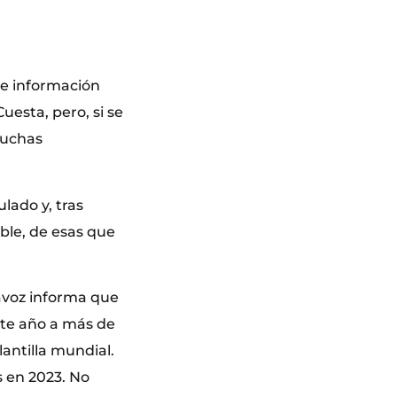
tre información
uesta, pero, si se
muchas
lado y, tras
le, de esas que
tavoz informa que
ste año a más de
antilla mundial.
s en 2023. No