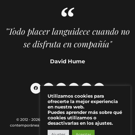
"Todo placer languidece cuando no
se disfruta en compañía"
David Hume
Utilizamos cookies para
ofrecerte la mejor experiencia
en nuestra web.
Puedes aprender más sobre qué
cookies utilizamos o
© 2012 - 2026 MAKMA | Revista de artes visuales y cultura
desactivarlas en los ajustes.
contemporánea |
Política de Privacidad
|
Aviso Legal
|
Contacto
Ajustes
Aceptar