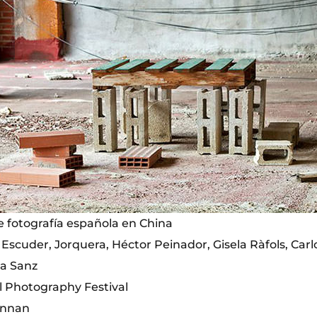
 fotografía española en China
 Escuder, Jorquera, Héctor Peinador, Gisela Ràfols, Carl
na Sanz
al Photography Festival
unnan