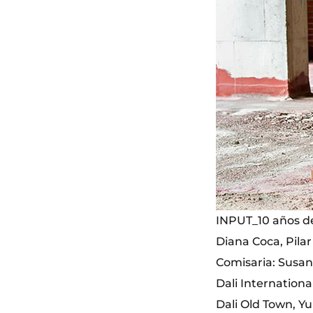
INPUT_10 años de
Diana Coca, Pilar
Comisaria: Susa
Dali Internation
Dali Old Town, Y