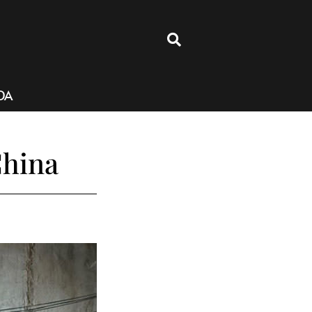
4
DA
China