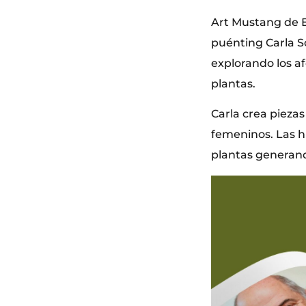
Art Mustang de El
puénting Carla So
explorando los af
plantas.
Carla crea pieza
femeninos. Las hu
plantas generando