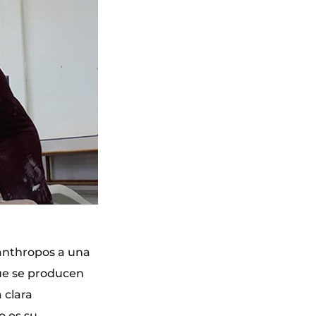
 anthropos a una
que se producen
 clara
o es su