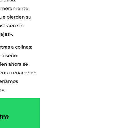
lo meramente
que pierden su
bstraen sin
ajes».
tras a colinas;
e diseño
ien ahora se
ienta renacer en
beríamos
a».