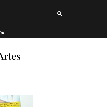
4
DA
Artes