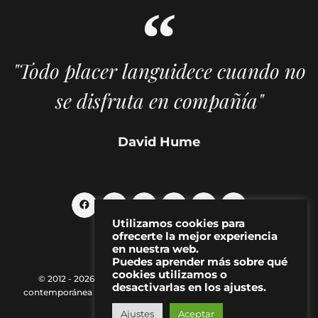
"Todo placer languidece cuando no
se disfruta en compañía"
David Hume
Utilizamos cookies para
ofrecerte la mejor experiencia
en nuestra web.
Puedes aprender más sobre qué
cookies utilizamos o
© 2012 - 2026 MAKMA | Revista de artes visuales y cultura
desactivarlas en los ajustes.
contemporánea |
Política de Privacidad
|
Aviso Legal
|
Contacto
Ajustes
Aceptar