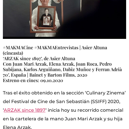
#MAKMACine #MAKMAEntrevistas | Asier Altuna
(cineasta)
‘ARZAK since 1897’, de Asier Altuna
Con Juan Mari Arzak, Elena Arzak, Joan Roca, Pedro
Subijana, Karlos Arguiñano, Dabiz Muñoz y Ferran Adrià
70′, España | Bainet y Barton Films, 2020
Estreno en cines: 09.10.2020
Tras el éxito obtenido en la sección ‘Culinary Zinema’
del Festival de Cine de San Sebastián (SSIFF) 2020,
‘
ARZAK since 1897
‘ inicia hoy su recorrido comercial
en la cartelera de la mano Juan Mari Arzak y su hija
Elena Arzak.