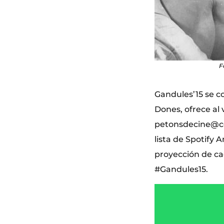
F
Gandules’15 se co
Dones, ofrece al 
petonsdecine@cc
lista de Spotify 
proyección de ca
#Gandules15.