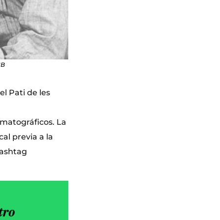
CB
l Pati de les
matográficos. La
al previa a la
hashtag