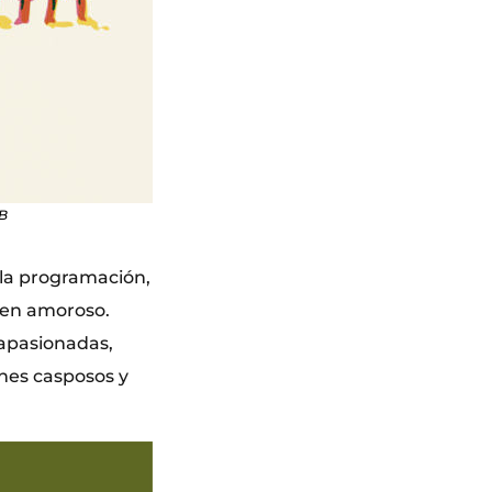
CB
e la programación,
den amoroso.
 apasionadas,
nes casposos y