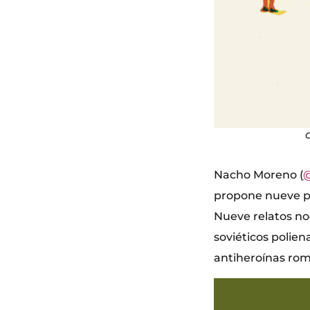
C
Nacho Moreno (
@
propone nueve p
Nueve relatos no
soviéticos polie
antiheroínas rom