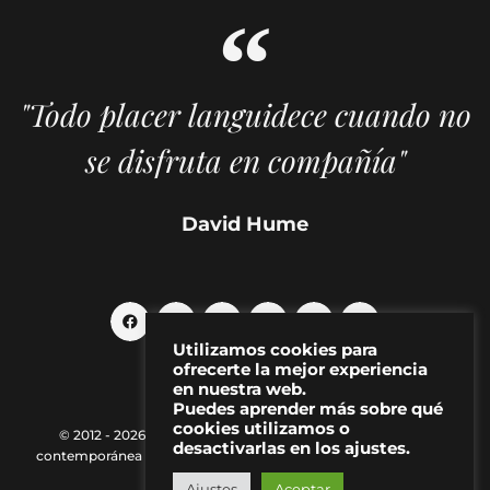
"Todo placer languidece cuando no
se disfruta en compañía"
David Hume
Utilizamos cookies para
ofrecerte la mejor experiencia
en nuestra web.
Puedes aprender más sobre qué
cookies utilizamos o
© 2012 - 2026 MAKMA | Revista de artes visuales y cultura
desactivarlas en los ajustes.
contemporánea |
Política de Privacidad
|
Aviso Legal
|
Contacto
Ajustes
Aceptar