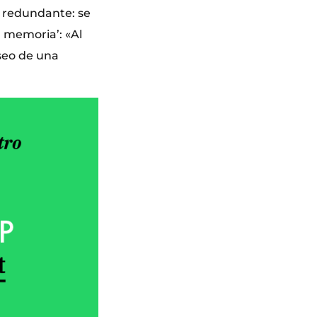
es redundante: se
a memoria’: «Al
seo de una