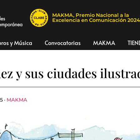
MAKMA, Premio Nacional a la
Excelencia en Comunicación 202
bros y Música
Convocatorias
MAKMA
TIEN
áez y sus ciudades ilustra
5 ·
MAKMA