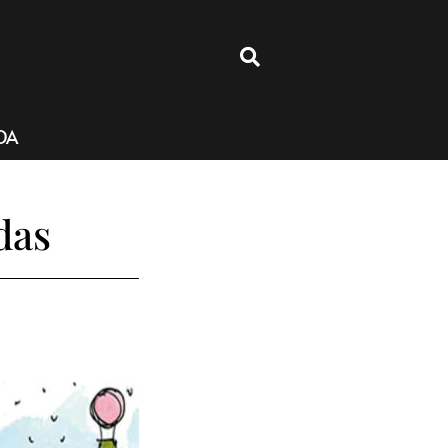
4
DA
das