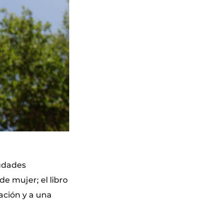
iudades
e mujer; el libro
ación y a una