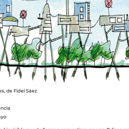
es, de Fidel Sáez
encia
ayo