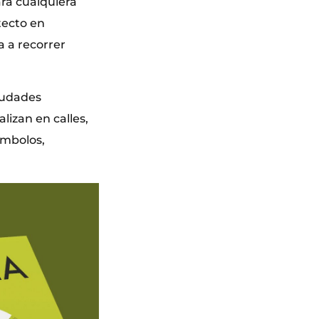
ara cualquiera
tecto en
 a recorrer
Ciudades
alizan en calles,
ímbolos,