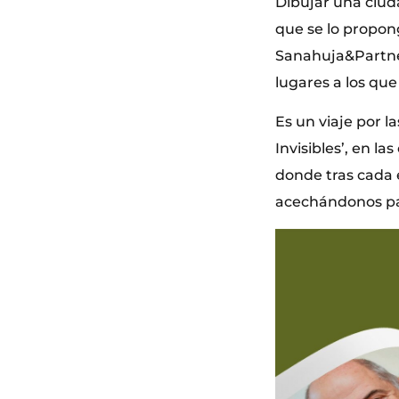
Dibujar una ciuda
que se lo propong
Sanahuja&Partner
lugares a los que
Es un viaje por l
Invisibles’, en la
donde tras cada 
acechándonos par