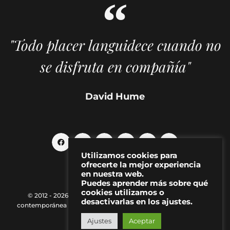
"Todo placer languidece cuando no
se disfruta en compañía"
David Hume
Utilizamos cookies para
ofrecerte la mejor experiencia
en nuestra web.
Puedes aprender más sobre qué
cookies utilizamos o
© 2012 - 2026 MAKMA | Revista de artes visuales y cultura
desactivarlas en los ajustes.
contemporánea |
Política de Privacidad
|
Aviso Legal
|
Contacto
Ajustes
Aceptar