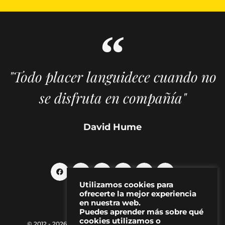
"Todo placer languidece cuando no
se disfruta en compañía"
David Hume
Utilizamos cookies para
ofrecerte la mejor experiencia
en nuestra web.
Puedes aprender más sobre qué
cookies utilizamos o
© 2012 - 2026 MAKMA | Revista de artes visuales y cultura