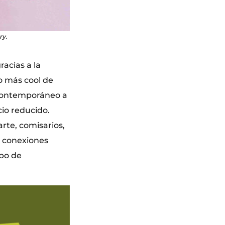
ry.
acias a la
o más cool de
e contemporáneo a
cio reducido.
arte, comisarios,
ar conexiones
ipo de