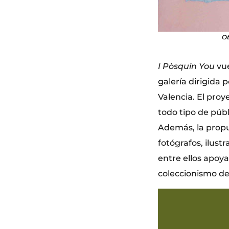
Ob
I Pòsquin You
vue
galería dirigida
Valencia. El pro
todo tipo de públ
Además, la propue
fotógrafos, ilust
entre ellos apoy
coleccionismo de