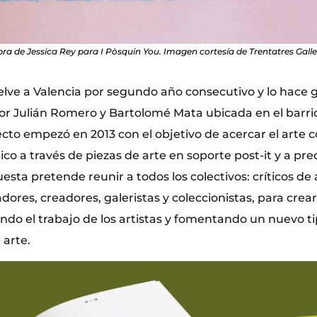
ra de Jessica Rey para I Pòsquin You. Imagen cortesía de Trentatres Galle
lve a Valencia por segundo año consecutivo y lo hace gr
 por Julián Romero y Bartolomé Mata ubicada en el barri
yecto empezó en 2013 con el objetivo de acercar el art
ico a través de piezas de arte en soporte post-it y a pre
sta pretende reunir a todos los colectivos: críticos de 
radores, creadores, galeristas y coleccionistas, para cre
ando el trabajo de los artistas y fomentando un nuevo t
 arte.