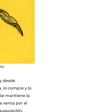
ery.
 y desde
a, lo compre y lo
. Se mantiene la
a venta por el
nauguración.