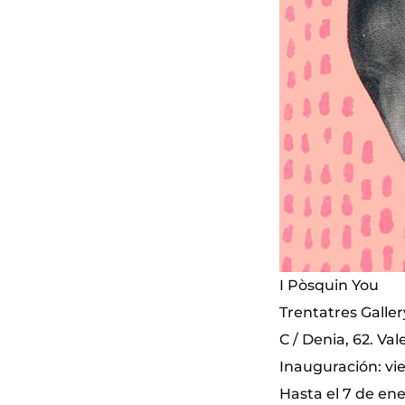
I Pòsquin You
Trentatres Galler
C / Denia, 62. Val
Inauguración: vie
Hasta el 7 de en