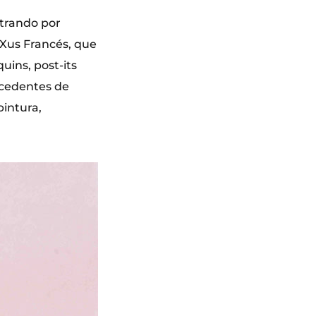
strando por
y Xus Francés, que
uins, post-its
ocedentes de
pintura,