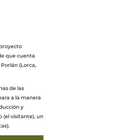
 proyecto
ide que cuenta
o Porlán (Lorca,
nas de las
 para a la manera
educción y
(el visitante), un
tas).