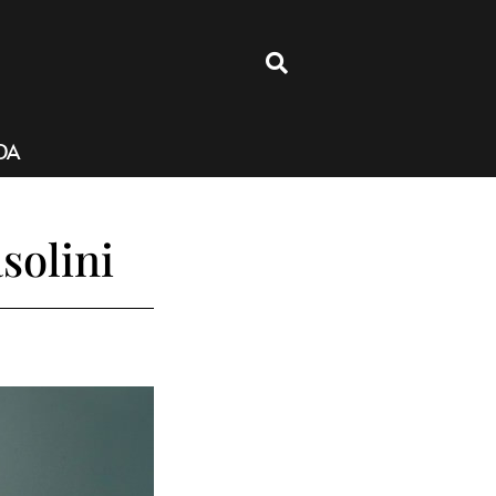
4
DA
solini