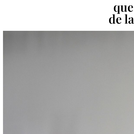
que
de l