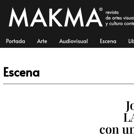
Portada
Arte
Audiovisual
Escena
Li
Escena
J
L
con un