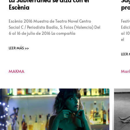
Escènia
pr
Escènia 2016 Muestra de Teatro Novel Centro
Fest
Social C / Periodista Badía, 5. Foios (Valencia) Del
Edic
6 al 16 de julio de 2016 La compañía
al 10
el
LEER MÁS >>
LEER
MAKMA
Marí