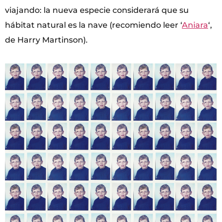
viajando: la nueva especie considerará que su
hábitat natural es la nave (recomiendo leer ‘
Aniara
‘,
de Harry Martinson).