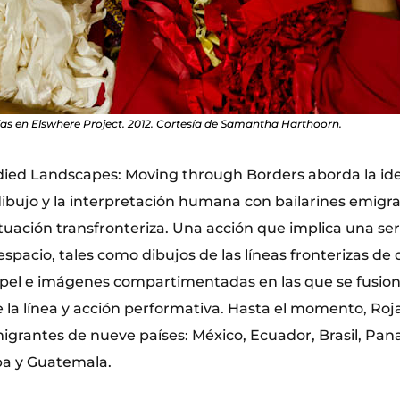
jas en Elswhere Project. 2012. Cortesía de Samantha Harthoorn.
ied Landscapes: Moving through Borders aborda la ide
dibujo y la interpretación humana con bailarines emigr
ituación transfronteriza. Una acción que implica una se
espacio, tales como dibujos de las líneas fronterizas de 
pel e imágenes compartimentadas en las que se fusion
e la línea y acción performativa. Hasta el momento, Roj
migrantes de nueve países: México, Ecuador, Brasil, Pa
uba y Guatemala.