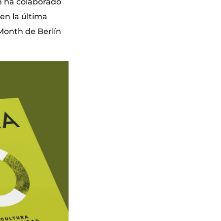
én ha colaborado
en la última
Month de Berlín