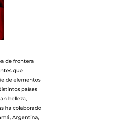
a de frontera
antes que
rie de elementos
distintos países
an belleza,
as ha colaborado
namá, Argentina,