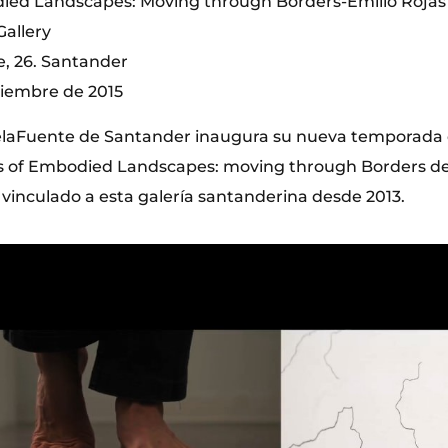
died Landscapes: Moving through Borders-Emilio Rojas
allery
e, 26. Santander
viembre de 2015
elaFuente de Santander inaugura su nueva temporada c
cs of Embodied Landscapes: moving through Borders de 
 vinculado a esta galería santanderina desde 2013.