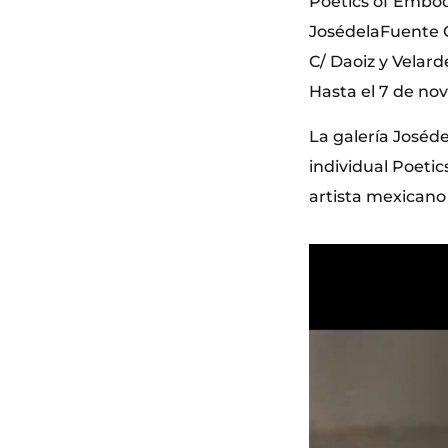
Poetics of Embo
JosédelaFuente G
C/ Daoiz y Velard
Hasta el 7 de no
La galería Joséd
individual Poeti
artista mexicano