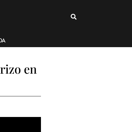
4
DA
rizo en