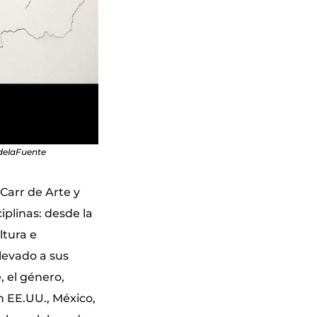
édelaFuente
 Carr de Arte y
iplinas: desde la
ltura e
llevado a sus
, el género,
en EE.UU., México,