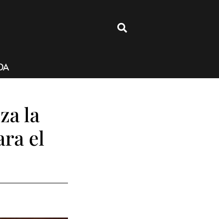
4
DA
za la
ra el