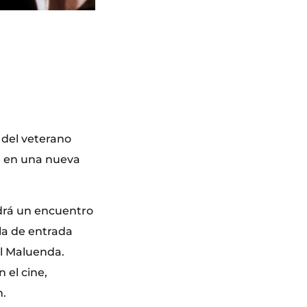
 del veterano
ro, en una nueva
drá un encuentro
rla de entrada
el Maluenda.
 el cine,
n.