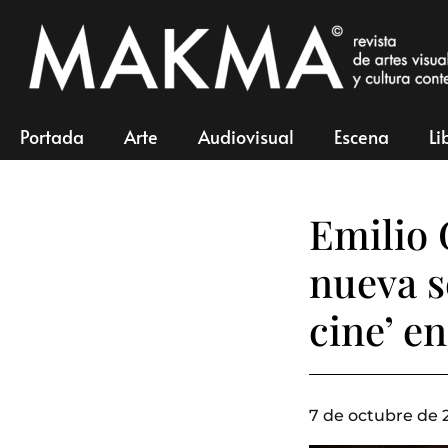
Portada
Arte
Audiovisual
Escena
Li
Emilio 
nueva s
cine’ e
7 de octubre de 