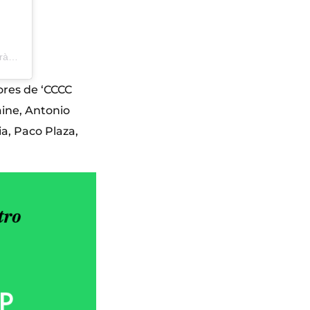
Una publicación compartida de CCCC Centre del Carme Cultura Contemporània (@cccc_centredelcarme)
iores de ‘CCCC
aine, Antonio
a, Paco Plaza,