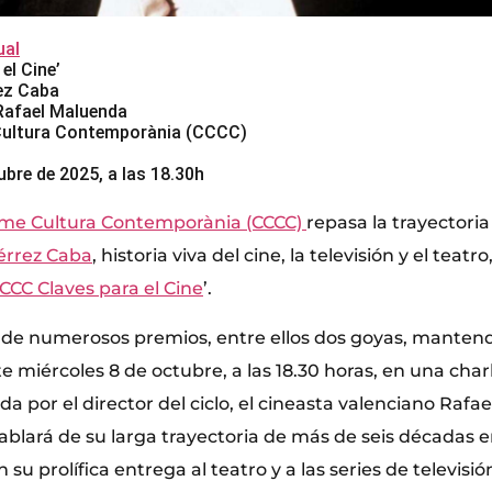
al
el Cine’
ez Caba
 Rafael Maluenda
Cultura Contemporània (CCCC)
ubre de 2025, a las 18.30h
rme Cultura Contemporània (CCCC)
repasa la trayectoria
iérrez Caba
, historia viva del cine, la televisión y el teat
CCC Claves para el Cine
’.
 de numerosos premios, entre ellos dos goyas, manten
te miércoles 8 de octubre, a las 18.30 horas, en una cha
da por el director del ciclo, el cineasta valenciano Rafa
blará de su larga trayectoria de más de seis décadas en
su prolífica entrega al teatro y a las series de televisió