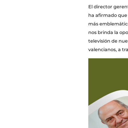
El director gere
ha afirmado que e
más emblemático
nos brinda la opo
televisión de nue
valencianos, a t