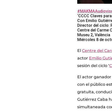
#MAKMAAudiovisu
‘CCCC Claves para 
Con Emilio Gutiérr
Director del ciclo:
Centre del Carme 
Museu 2, València
Miércoles 8 de oct
El
Centre del Ca
actor
Emilio Gut
sesión del ciclo ‘
C
El actor ganador
con el público es
gratuita, conduci
Gutiérrez Caba ha
simultaneada con 