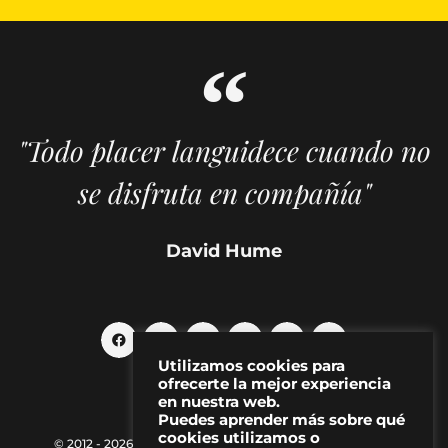
"Todo placer languidece cuando no
se disfruta en compañía"
David Hume
Utilizamos cookies para
ofrecerte la mejor experiencia
en nuestra web.
Puedes aprender más sobre qué
cookies utilizamos o
© 2012 - 2026 MAKMA | Revista de artes visuales y cultura