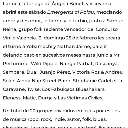
Lanuca, alter ego de Ángela Bonet, y viceversa,
abrirá este sábado
Emergents al Palau
, mezclando
amor y desamor, lo tierno y lo turbio, junto a Samuel
Reina, grupo folk reciente vencedor del Concurso
Vinilo Valencia. El domingo 25 de febrero les tocará
el turno a Yobamochi y Nathan Jaime, para ir
dejando paso en sucesivos meses hasta junio a Mr
Perfumme, Wild Ripple, Nanga Parbat, Rascanyà,
Sempere, Dual, Juanjo Pérez, Victoria Ros & Andreu
Soler, Ainda Nao Street Band, Stéphanie Cadel et la
Caravane, Twise, Los Fabulosos Blueshakers,
Eleness, Matic, Durga y Las Víctimas Civiles.
Un total de 20 grupos divididos en dúos por estilos
de música (pop, rock, indie, autor, folk, blues,
electrónica, jazz fusión, garaje y hip hop), ilusionados