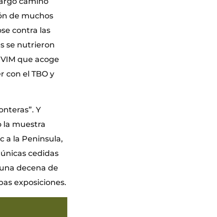
 largo camino
sión de muchos
se contra las
s se nutrieron
MuVIM que acoge
r con el TBO y
onteras”. Y
o la muestra
ic a la Peninsula,
 únicas cedidas
 “una decena de
bas exposiciones.