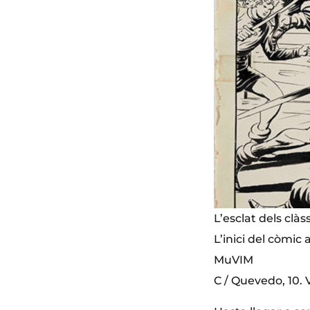
L’esclat dels clàs
L’inici del còmic 
MuVIM
C / Quevedo, 10. 