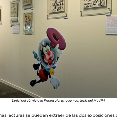
L’inici del còmic a la Peninsula. Imagen cortesía del MuVIM.
has lecturas se pueden extraer de las dos exposiciones