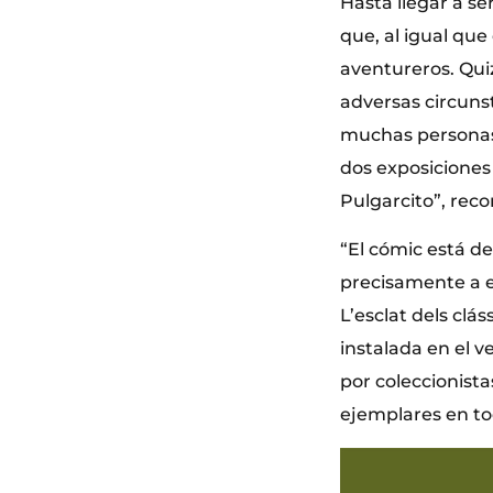
Hasta llegar a se
que, al igual qu
aventureros. Qui
adversas circunst
muchas personas.
dos exposiciones 
Pulgarcito”, reco
“El cómic está de
precisamente a e
L’esclat dels clás
instalada en el v
por coleccionist
ejemplares en to