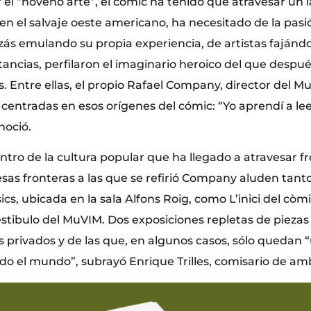
r el “noveno arte”, el cómic ha tenido que atravesar un
e en el salvaje oeste americano, ha necesitado de la pa
zás emulando su propia experiencia, de artistas fajándo
ancias, perfilaron el imaginario heroico del que despué
 Entre ellas, el propio Rafael Company, director del 
centradas en esos orígenes del cómic: “Yo aprendí a lee
noció.
ntro de la cultura popular que ha llegado a atravesar fr
sas fronteras a las que se refirió Company aluden tant
sics, ubicada en la sala Alfons Roig, como L’inici del còm
estibulo del MuVIM. Dos exposiciones repletas de piezas
as privados y de las que, en algunos casos, sólo quedan
do el mundo”, subrayó Enrique Trilles, comisario de am