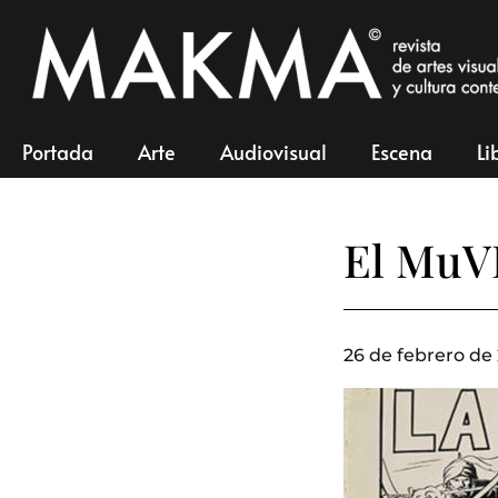
Portada
Arte
Audiovisual
Escena
Li
El MuVI
26 de febrero de 