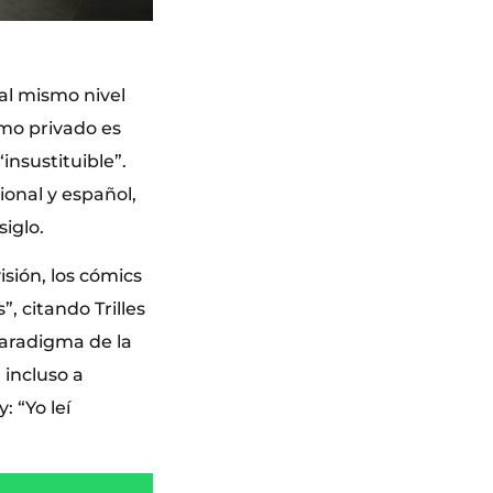
al mismo nivel
ismo privado es
insustituible”.
ional y español,
iglo.
sión, los cómics
, citando Trilles
paradigma de la
 incluso a
 “Yo leí