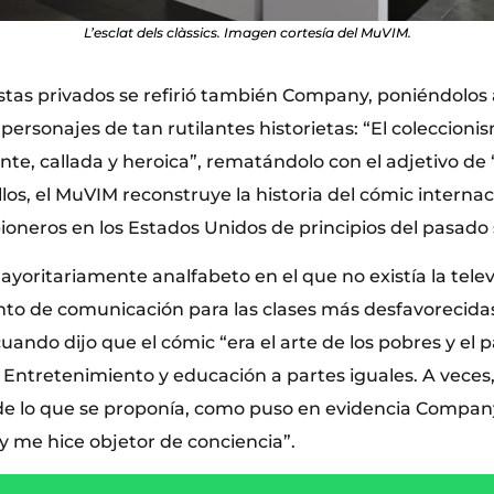
L’esclat dels clàssics. Imagen cortesía del MuVIM.
istas privados se refirió también Company, poniéndolos 
y personajes de tan rutilantes historietas: “El coleccion
te, callada y heroica”, rematándolo con el adjetivo de “
llos, el MuVIM reconstruye la historia del cómic internac
oneros en los Estados Unidos de principios del pasado s
oritariamente analfabeto en el que no existía la televi
to de comunicación para las clases más desfavorecidas”
ando dijo que el cómic “era el arte de los pobres y el 
 Entretenimiento y educación a partes iguales. A veces,
de lo que se proponía, como puso en evidencia Company:
y me hice objetor de conciencia”.