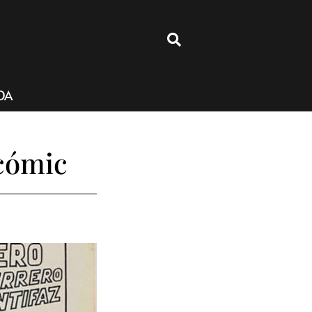
4
DA
 cómic