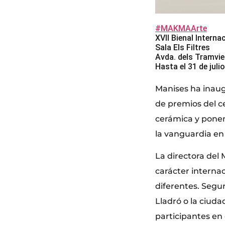
#MAKMAArte
XVII Bienal Intern
Sala Els Filtres
Avda. dels Tramvie
Hasta el 31 de juli
Manises ha inau
de premios del c
cerámica y ponen 
la vanguardia en 
La directora del 
carácter internac
diferentes. Segu
Lladró o la ciud
participantes en