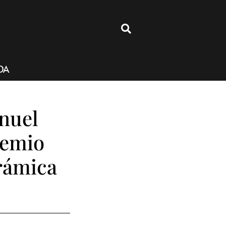
4
DA
anuel
remio
erámica