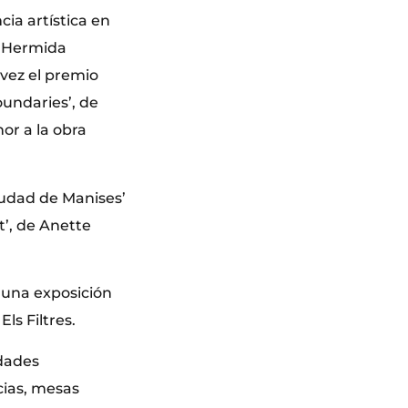
ia artística en
a Hermida
vez el premio
oundaries’, de
or a la obra
iudad de Manises’
t’, de Anette
e una exposición
ls Filtres.
idades
cias, mesas