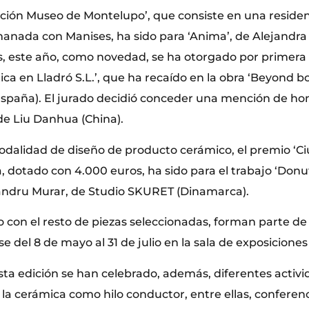
ción Museo de Montelupo’, que consiste en una residenc
anada con Manises, ha sido para ‘Anima’, de Alejandr
, este año, como novedad, se ha otorgado por primera 
tica en Lladró S.L.’, que ha recaído en la obra ‘Beyond b
paña). El jurado decidió conceder una mención de hon
de Liu Danhua (China).
odalidad de diseño de producto cerámico, el premio ‘C
, dotado con 4.000 euros, ha sido para el trabajo ‘Donu
andru Murar, de Studio SKURET (Dinamarca).
o con el resto de piezas seleccionadas, forman parte d
e del 8 de mayo al 31 de julio en la sala de exposiciones E
sta edición se han celebrado, además, diferentes activ
 la cerámica como hilo conductor, entre ellas, conferen