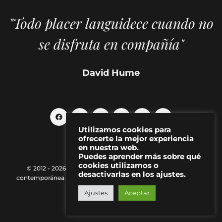
"Todo placer languidece cuando no
se disfruta en compañía"
David Hume
Utilizamos cookies para
ofrecerte la mejor experiencia
en nuestra web.
Puedes aprender más sobre qué
cookies utilizamos o
© 2012 - 2026 MAKMA | Revista de artes visuales y cultura
desactivarlas en los ajustes.
contemporánea |
Política de Privacidad
|
Aviso Legal
|
Contacto
Ajustes
Aceptar