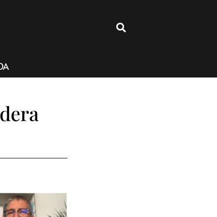
4
DA
idera