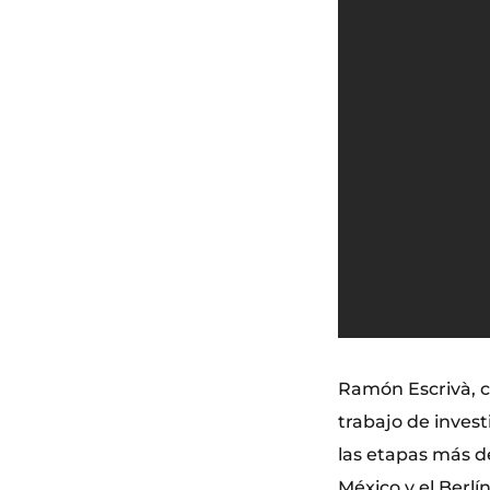
Ramón Escrivà, co
trabajo de inves
las etapas más de
México y el Berlí