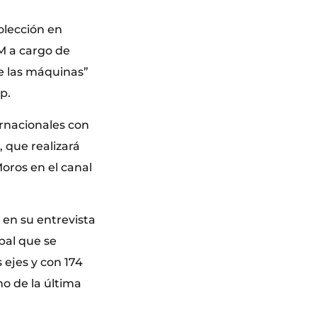
olección en
AM a cargo de
de las máquinas”
p.
rnacionales con
, que realizará
Moros en el canal
 en su entrevista
bal que se
 ejes y con 174
no de la última