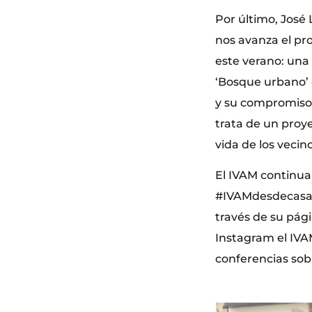
Por último, José 
nos avanza el pr
este verano: una 
‘Bosque urbano’ e
y su compromiso p
trata de un proy
vida de los vecin
El IVAM continu
#IVAMdesdecasa, 
través de su pági
Instagram el IVAM
conferencias sob