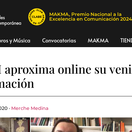
MAKMA, Premio Nacional a la
Excelencia en Comunicación 202
bros y Música
Convocatorias
MAKMA
TIEN
 aproxima online su ven
mación
020 ·
Merche Medina