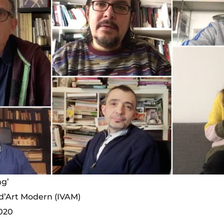
ng’
 d’Art Modern (IVAM)
020