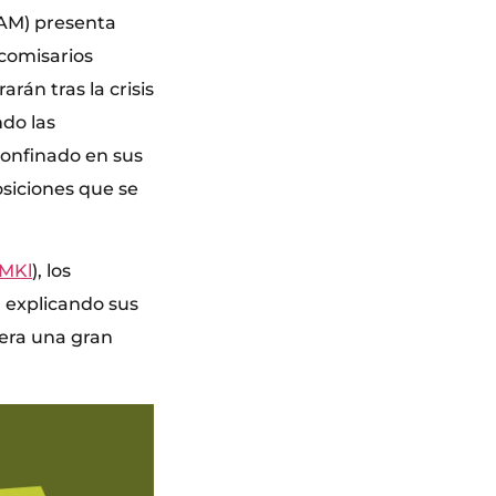
IVAM) presenta
 comisarios
rán tras la crisis
ndo las
 confinado en sus
osiciones que se
4MKl
), los
n explicando sus
pera una gran