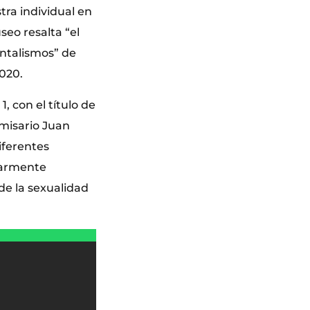
tra individual en
seo resalta “el
entalismos” de
020.
, con el título de
omisario Juan
iferentes
larmente
de la sexualidad