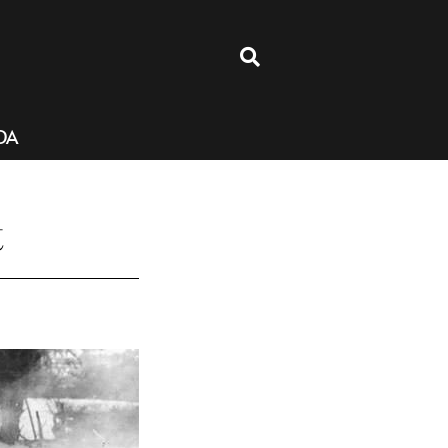
4
DA
t