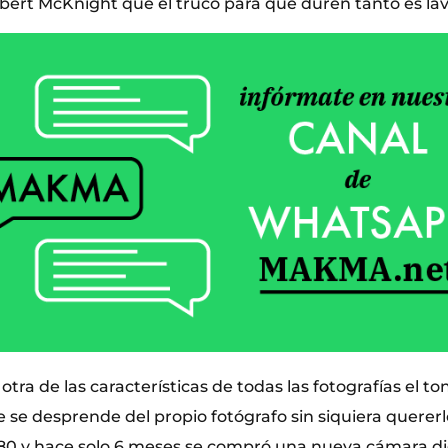
obert McKnight que el truco para que duren tanto es lav
tra de las características de todas las fotografías el t
e se desprende del propio fotógrafo sin siquiera quererl
s 80 y hace solo 6 meses se compró una nueva cámara dig