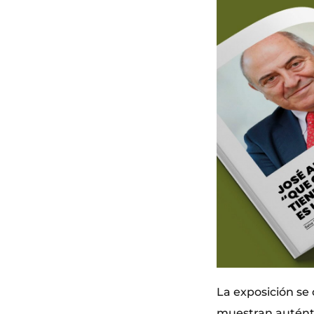
La exposición se 
muestran auténti