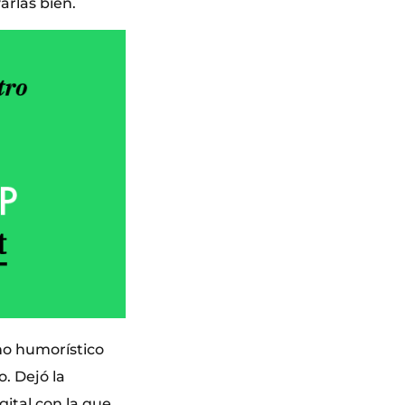
arlas bien.
ono humorístico
o. Dejó la
ital con la que