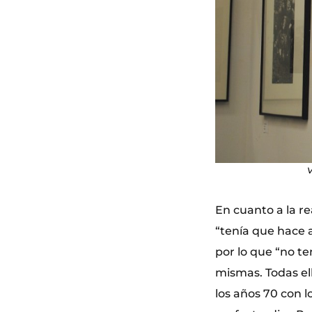
V
En cuanto a la re
“tenía que hace a
por lo que “no t
mismas. Todas ell
los años 70 con 