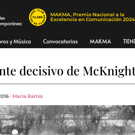
MAKMA, Premio Nacional a la
Excelencia en Comunicación 202
bros y Música
Convocatorias
MAKMA
TIEN
ante decisivo de McKnigh
2016 ·
María Ramis