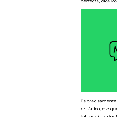
perfecta, dice R
Es precisamente o
británico, ese qu
fotografía en lo