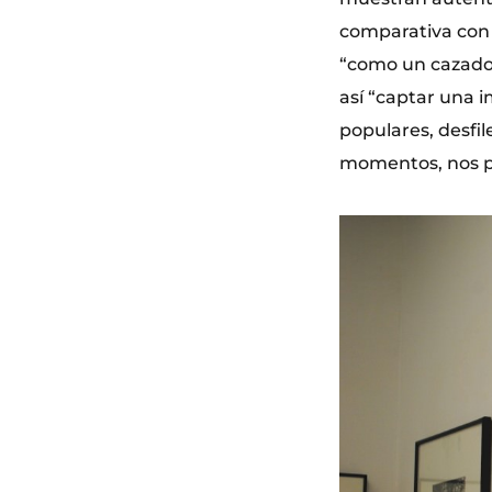
comparativa con 
“como un cazador
así “captar una i
populares, desfil
momentos, nos pe