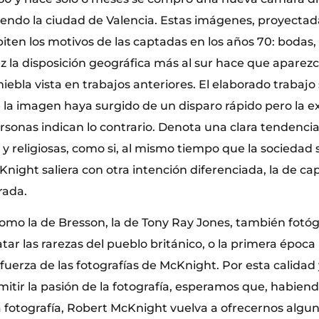
iendo la ciudad de Valencia. Estas imágenes, proyectad
piten los motivos de las captadas en los años 70: bodas
z la disposición geográfica más al sur hace que aparezca
niebla vista en trabajos anteriores. El elaborado trabajo 
 la imagen haya surgido de un disparo rápido pero la ex
rsonas indican lo contrario. Denota una clara tendencia 
 y religiosas, como si, al mismo tiempo que la sociedad
McKnight saliera con otra intención diferenciada, la de cap
rada.
como la de Bresson, la de Tony Ray Jones, también fotóg
tar las rarezas del pueblo británico, o la primera época
 fuerza de las fotografías de McKnight. Por esta calidad
itir la pasión de la fotografía, esperamos que, habie
 fotografía, Robert McKnight vuelva a ofrecernos algu