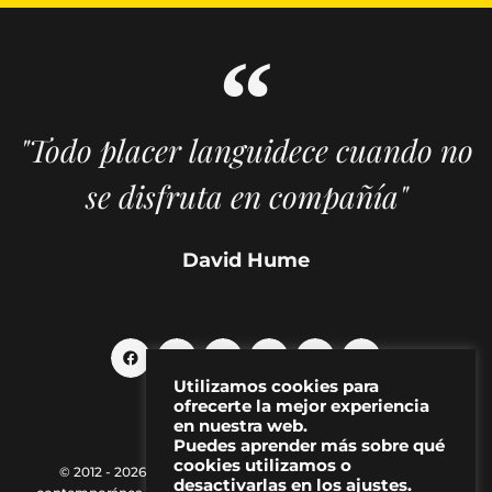
"Todo placer languidece cuando no
se disfruta en compañía"
David Hume
Utilizamos cookies para
ofrecerte la mejor experiencia
en nuestra web.
Puedes aprender más sobre qué
cookies utilizamos o
© 2012 - 2026 MAKMA | Revista de artes visuales y cultura
desactivarlas en los ajustes.