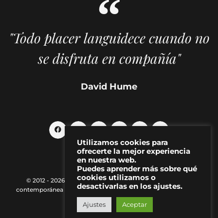
"Todo placer languidece cuando no
se disfruta en compañía"
David Hume
Utilizamos cookies para
ofrecerte la mejor experiencia
en nuestra web.
Puedes aprender más sobre qué
cookies utilizamos o
© 2012 - 2026 MAKMA | Revista de artes visuales y cultura
desactivarlas en los ajustes.
contemporánea |
Política de Privacidad
|
Aviso Legal
|
Contacto
Ajustes
Aceptar