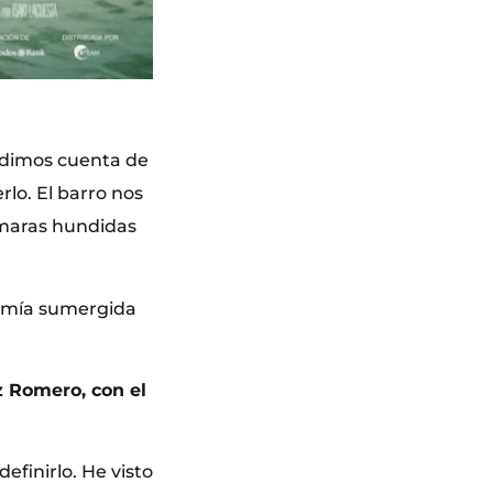
s dimos cuenta de
rlo. El barro nos
cámaras hundidas
onomía sumergida
z Romero, con el
efinirlo. He visto