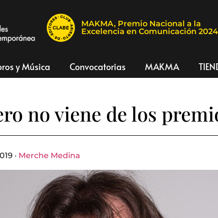
MAKMA, Premio Nacional a la
Excelencia en Comunicación 202
bros y Música
Convocatorias
MAKMA
TIEN
ero no viene de los premi
019 ·
Merche Medina