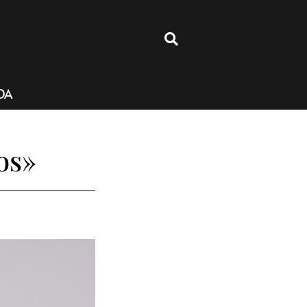
4
DA
os»