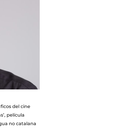
icos del cine
’, película
gua no catalana