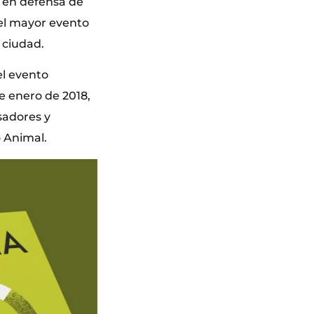
s en defensa de
 el mayor evento
 ciudad.
el evento
de enero de 2018,
sadores y
o Animal.