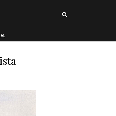
4
DA
ista