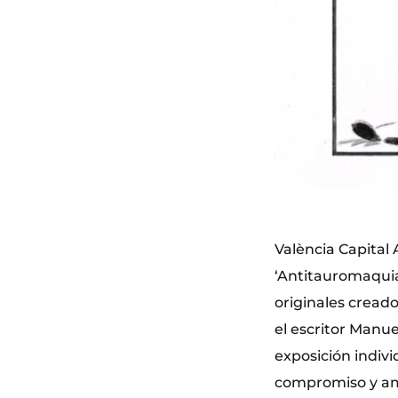
València Capital
‘Antitauromaquia
originales cread
el escritor Manue
exposición indivi
compromiso y amor