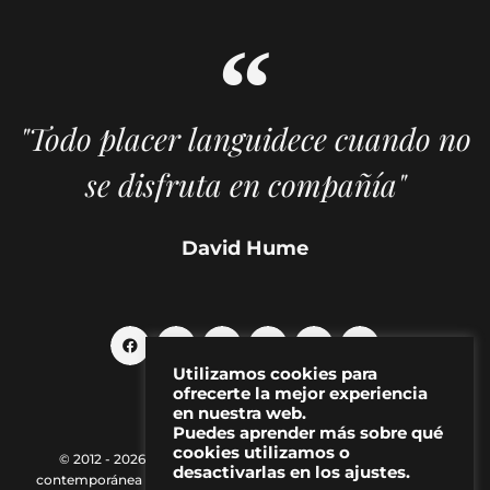
"Todo placer languidece cuando no
se disfruta en compañía"
David Hume
Utilizamos cookies para
ofrecerte la mejor experiencia
en nuestra web.
Puedes aprender más sobre qué
cookies utilizamos o
© 2012 - 2026 MAKMA | Revista de artes visuales y cultura
desactivarlas en los ajustes.
contemporánea |
Política de Privacidad
|
Aviso Legal
|
Contacto