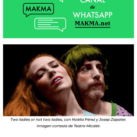
Two ladies or not two ladies, con Noèlia Pérez y Josep Zapater.
Imagen cortesía de Teatre Micalet.