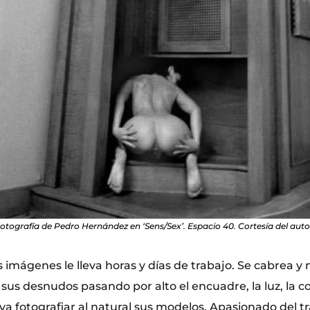
otografía de Pedro Hernández en ‘Sens/Sex’. Espacio 40. Cortesía del auto
 imágenes le lleva horas y días de trabajo. Se cabrea 
n sus desnudos pasando por alto el encuadre, la luz, la c
va fotografiar al natural sus modelos. Apasionado del t