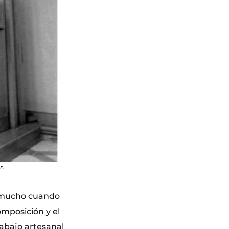
r.
y mucho cuando
omposición y el
rabajo artesanal