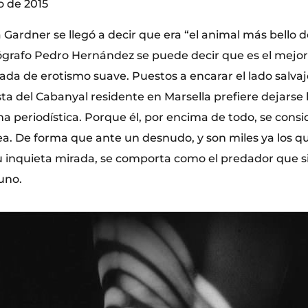
io de 2015
va Gardner se llegó a decir que era “el animal más bello 
ógrafo Pedro Hernández se puede decir que es el mejor
ada de erotismo suave. Puestos a encarar el lado salva
sta del Cabanyal residente en Marsella prefiere dejarse l
ma periodística. Porque él, por encima de todo, se consi
ea. De forma que ante un desnudo, y son miles ya los 
u inquieta mirada, se comporta como el predador que s
uno.