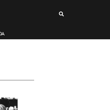
4
DA
o