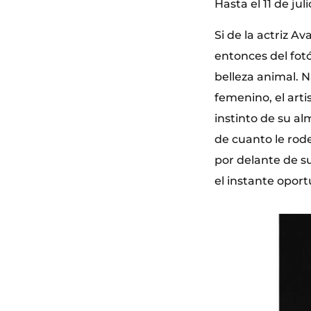
Hasta el 11 de jul
Si de la actriz A
entonces del fot
belleza animal. N
femenino, el arti
instinto de su al
de cuanto le rod
por delante de s
el instante oport