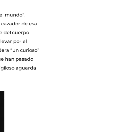
del mundo”,
 cazador de esa
je del cuerpo
levar por el
dera “un curioso”
que han pasado
igiloso aguarda